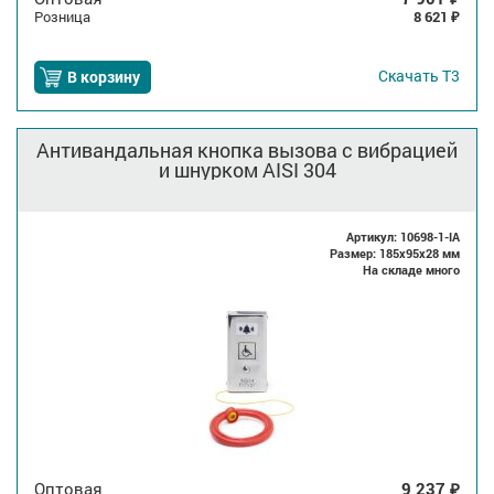
Розница
8 621
₽
Скачать
Т3
В корзину
Антивандальная кнопка вызова с вибрацией
и шнурком AISI 304
Артикул: 10698-1-IA
Размер: 185x95x28 мм
На складе много
Оптовая
9 237
₽