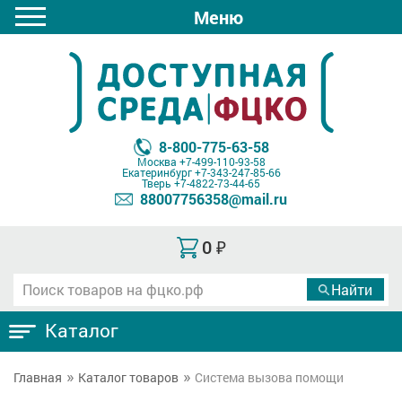
Меню
8-800-775-63-58
Москва
+7-499-110-93-58
Екатеринбург
+7-343-247-85-66
Тверь
+7-4822-73-44-65
88007756358@mail.ru
0
₽
Каталог
Главная
Каталог товаров
Система вызова помощи