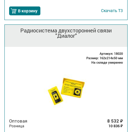
Скачать
Т3
В корзину
Радиосистема двухсторонней связи
"Диалог"
Артикул: 18020
Размер: 162x214x50 мм
На складе умеренно
Оптовая
8 532
₽
Розница
10 836
₽