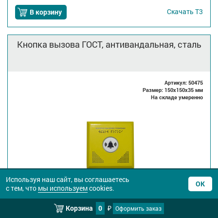
Скачать
Т3
В корзину
Кнопка вызова ГОСТ, антивандальная, сталь
Артикул: 50475
Размер: 150x150x35 мм
На складе умеренно
Используя наш сайт, вы соглашаетесь
ОК
с тем, что
мы используем
cookies.
Оптовая
9 798
₽
Розница
10 640
₽
Корзина
0
Оформить заказ
₽