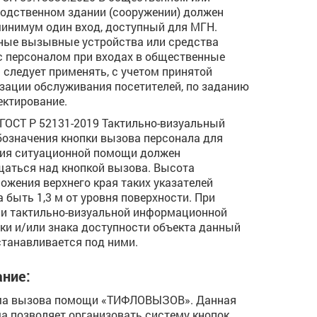
одственном здании (сооружении) должен
инимум один вход, доступный для МГН.
ые вызывные устройства или средства
с персоналом при входах в общественные
 следует применять, с учетом принятой
зации обслуживания посетителей, по заданию
ектирование.
4 ГОСТ Р 52131-2019 Тактильно-визуальный
бозначения кнопки вызова персонала для
ия ситуационной помощи должен
аться над кнопкой вызова. Высота
ожения верхнего края таких указателей
 быть 1,3 м от уровня поверхности. При
и тактильно-визуальной информационной
ки и/или знака доступности объекта данный
станавливается под ними.
ние:
ма вызова помощи «ТИФЛОВЫЗОВ». Данная
а позволяет организовать систему кнопок