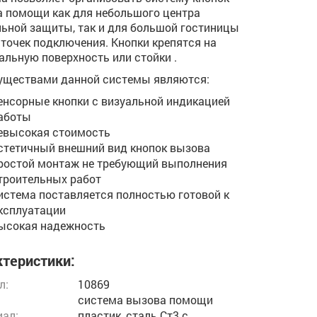
 помощи как для небольшого центра
ьной защиты, так и для большой гостиницы
 точек подключения. Кнопки крепятся на
альную поверхность или стойки .
уществами данной системы являются:
енсорные кнопки с визуальной индикацией
аботы
евысокая стоимость
стетичный внешний вид кнопок вызова
ростой монтаж не требующий выполнения
троительных работ
истема поставляется полностью готовой к
ксплуатации
ысокая надежность
теристики:
л:
10869
система вызова помощи
ал:
пластик, сталь Ст3 с