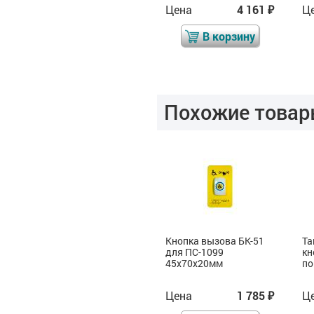
Цена
7 610
Цена
4 161
Ц
₽
₽
₽
В корзину
В корзину
Похожие товар
Комплект
Кнопка вызова БК-51
Та
ТИФЛОВЫЗОВ ПС -
для ПС-1099
кн
999, Тип 1
45x70x20мм
по
Цена
17 279
Цена
1 785
Ц
₽
₽
₽