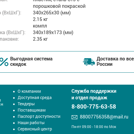
порошковой покраской
 (ВxШxГ):
340x265x30 (мм)
2.15 кг
компл
ка (ВхШхГ):
340x189x173 (мм)
упаковке:
2.35 кг
Выгодная система
Доставка по все
скидок
России
Служба поддержки
О компании
и отдел продаж
Доступная среда
Тендеры
8-800-775-63-58
Поставщикам
Паспорт доступности
88007756358@mail.ru
Наши работы
Пн-пт 09:00 - 18:00 по Мск
Сервисный центр