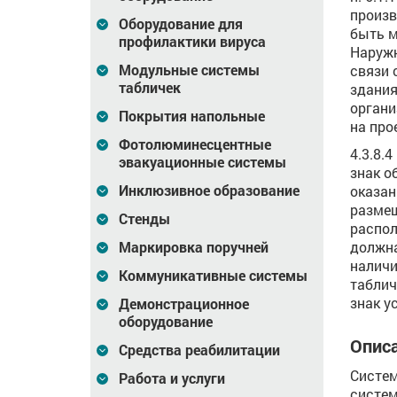
произв
Оборудование для
быть м
профилактики вируса
Наружн
Модульные системы
связи 
табличек
здания
органи
Покрытия напольные
на про
Фотолюминесцентные
4.3.8.
эвакуационные системы
знак о
Инклюзивное образование
оказан
размещ
Стенды
распол
Маркировка поручней
должна
наличи
Коммуникативные системы
таблич
знак у
Демонстрационное
оборудование
Описа
Средства реабилитации
Систе
Работа и услуги
систем