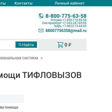
оты
Контакты
Личный кабинет
8-800-775-63-58
Москва
+7-499-110-93-58
Екатеринбург
+7-343-247-85-66
Тверь
+7-4822-73-44-65
88007756358@mail.ru
0
₽
оканальная система
помощи ТИФЛОВЫЗОВ
ова помощи