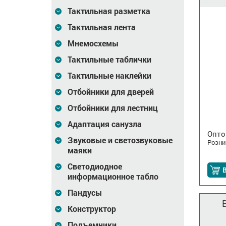
Тактильная разметка
Тактильная лента
Мнемосхемы
Тактильные таблички
Тактильные наклейки
Отбойники для дверей
Отбойники для лестниц
Адаптация санузла
Опто
Звуковые и светозвуковые
Розни
маяки
Светодиодное
В
информационное табло
Пандусы
Конструктор
Подъемники