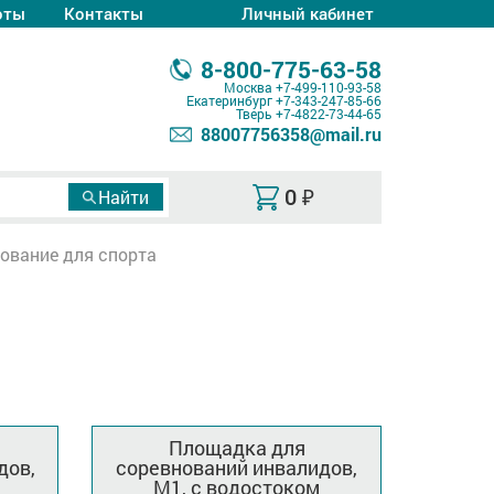
оты
Контакты
Личный кабинет
8-800-775-63-58
Москва
+7-499-110-93-58
Екатеринбург
+7-343-247-85-66
Тверь
+7-4822-73-44-65
88007756358@mail.ru
0
₽
ование для спорта
Площадка для
дов,
соревнований инвалидов,
М1, с водостоком