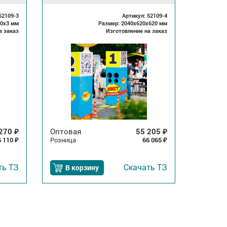
52109-3
Артикул: 52109-4
10x3 мм
Размер: 2040x620x620 мм
а заказ
Изготовление на заказ
 270
Оптовая
55 205
₽
₽
5 110
Розница
66 065
₽
₽
ть
ТЗ
Скачать
ТЗ
В корзину