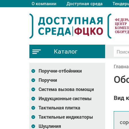
О компании
Доступная среда
Тендер
ФЕДЕР
ЦЕНТР
КОМПЛ
ОБОРУ
Каталог
Главна
Поручни-отбойники
Об
Поручни
Система вызова помощи
Вид к
Индукционные системы
Тактильная плитка
Тактильные индикаторы
сор
Шуцлиния