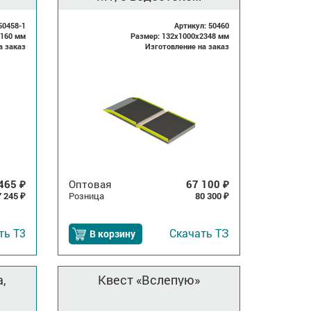
50458-1
Артикул: 50460
7160 мм
Размер: 132x1000x2348 мм
а заказ
Изготовление на заказ
 465
Оптовая
67 100
₽
₽
7 245
Розница
80 300
₽
₽
ать
Т3
Скачать
ТЗ
В корзину
,
Квест «Вслепую»