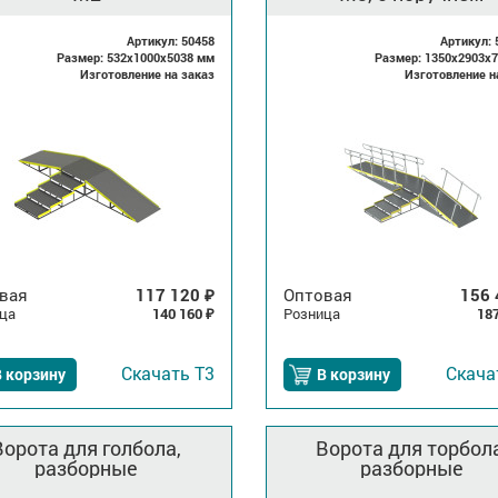
Артикул: 50458
Артикул: 
Размер: 532x1000x5038 мм
Размер: 1350x2903x
Изготовление на заказ
Изготовление н
вая
117 120
Оптовая
156
₽
ца
140 160
Розница
18
₽
Скачать
Т3
Скач
 корзину
В корзину
Ворота для голбола,
Ворота для торбола
разборные
разборные