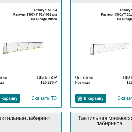
Артикул: 51864
Артикул
Размер: 1397x9156x1052 мм
Размер: 1360x7120
На складе много
На склад
вая
105 518
Оптовая
100
₽
ца
126 275
Розница
12
₽
Скачать
ТЗ
Скача
 корзину
В корзину
актильный лабиринт
Тактильная мнемосх
лабиринта