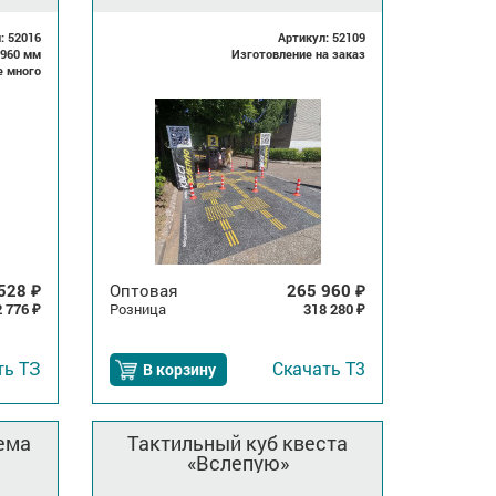
: 52016
Артикул: 52109
x960 мм
Изготовление на заказ
е много
 528
Оптовая
265 960
₽
₽
2 776
Розница
318 280
₽
₽
ть
ТЗ
Скачать
Т3
В корзину
ема
Тактильный куб квеста
«Вслепую»