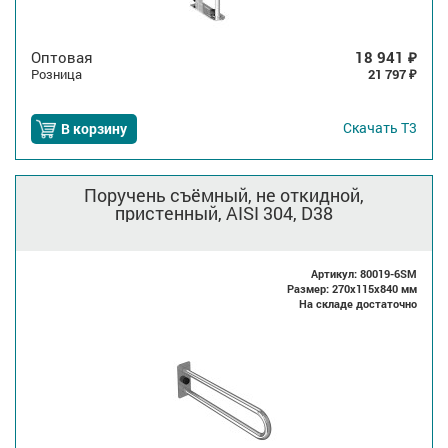
Оптовая
18 941
₽
Розница
21 797
₽
Скачать
Т3
В корзину
Поручень съёмный, не откидной,
пристенный, AISI 304, D38
Артикул: 80019-6SM
Размер: 270x115x840 мм
На складе достаточно