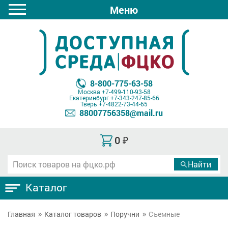
Меню
8-800-775-63-58
Москва
+7-499-110-93-58
Екатеринбург
+7-343-247-85-66
Тверь
+7-4822-73-44-65
88007756358@mail.ru
0
₽
Каталог
Главная
Каталог товаров
Поручни
Съемные