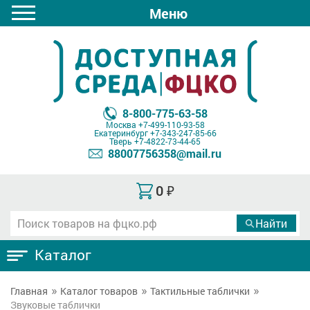
Меню
8-800-775-63-58
Москва
+7-499-110-93-58
Екатеринбург
+7-343-247-85-66
Тверь
+7-4822-73-44-65
88007756358@mail.ru
0
₽
Каталог
Главная
Каталог товаров
Тактильные таблички
Звуковые таблички