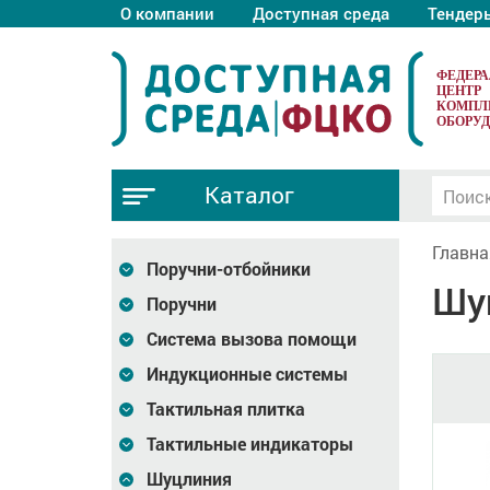
О компании
Доступная среда
Тендер
ФЕДЕР
ЦЕНТР
КОМПЛ
ОБОРУ
Каталог
Главна
Поручни-отбойники
Шу
Поручни
Система вызова помощи
Индукционные системы
Тактильная плитка
Тактильные индикаторы
Шуцлиния