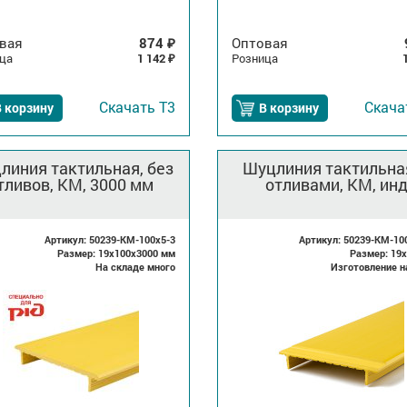
вая
874
Оптовая
₽
ца
1 142
Розница
₽
Скачать
Т3
Скач
 корзину
В корзину
линия тактильная, без
Шуцлиния тактильная
тливов, КМ, 3000 мм
отливами, КМ, ин
Артикул: 50239-KM-100x5-3
Артикул: 50239-KM-10
Размер: 19x100x3000 мм
Размер: 19
На складе много
Изготовление н