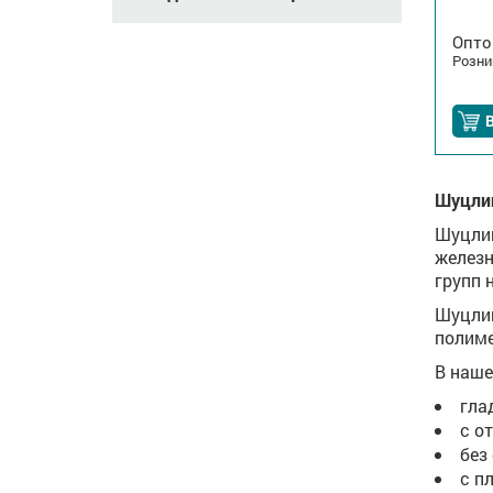
Опто
Розни
В
Шуцли
Шуцлин
железн
групп 
Шуцлин
полиме
В наше
гла
с о
без
с п