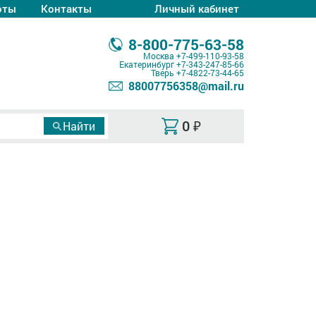
оты
Контакты
Личный кабинет
8-800-775-63-58
Москва
+7-499-110-93-58
Екатеринбург
+7-343-247-85-66
Тверь
+7-4822-73-44-65
88007756358@mail.ru
0
₽