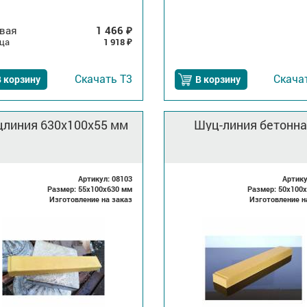
вая
1 466
₽
ца
1 918
₽
Скачать
Т3
Скача
 корзину
В корзину
линия 630x100х55 мм
Шуц-линия бетонна
Артикул: 08103
Артику
Размер: 55x100x630 мм
Размер: 50x100
Изготовление на заказ
Изготовление н