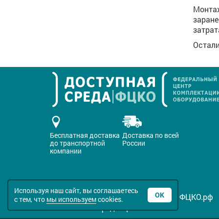
Монтаж
заране
затрат
Остали
Бесплатная доставка
Доставка по всей
до транспортной
России
компании
Используя наш сайт, вы соглашаетесь
ОК
Все права защищены © 2016-2026 ФЦКО.рф
с тем, что
мы используем
cookies.
Политика конфиденциальности