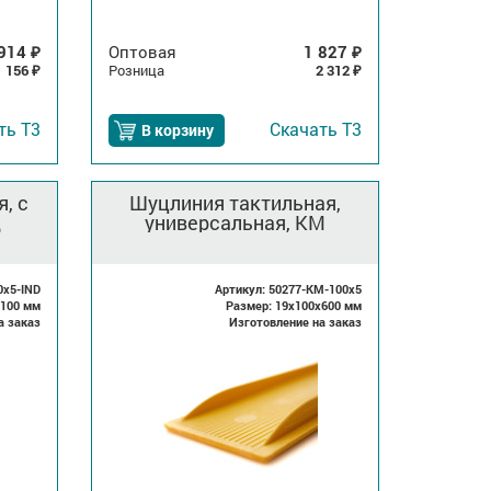
914
Оптовая
1 827
₽
₽
1 156
Розница
2 312
₽
₽
ать
Т3
Скачать
Т3
В корзину
, с
Шуцлиния тактильная,
д
универсальная, КМ
0x5-IND
Артикул: 50277-KM-100x5
x100 мм
Размер: 19x100x600 мм
а заказ
Изготовление на заказ