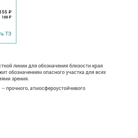
155
₽
188
₽
ть
ТЗ
тной линии для обозначения близости края
ит обозначением опасного участка для всех
иями зрения.
 – прочного, атмосфероустойчивого