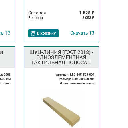
Оптовая
1 528
₽
Розница
2 053
₽
ть
ТЗ
Скачать
Т3
В корзину
я
ШУЦ-ЛИНИЯ (ГОСТ 2018) -
ОДНОЭЛЕМЕНТНАЯ
ТАКТИЛЬНАЯ ПОЛОСА С
ПЛОСКОЙ ВЕРШИН
л: 0903
Артикул: LB0-105-503-004
x600 мм
Размер: 55x100x630 мм
а заказ
Изготовление на заказ