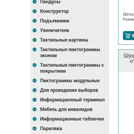
Пандусы
Конструктор
Опто
Розни
Подъемники
Увеличители
В
Тактильные картины
Тактильные пиктограммы
Шуц
эконом
о
Тактильные пиктограммы с
покрытием
Пиктограммы модульные
Для проведения выборов
Информационный терминал
Мебель для инвалидов
Информационные таблички
Парковка