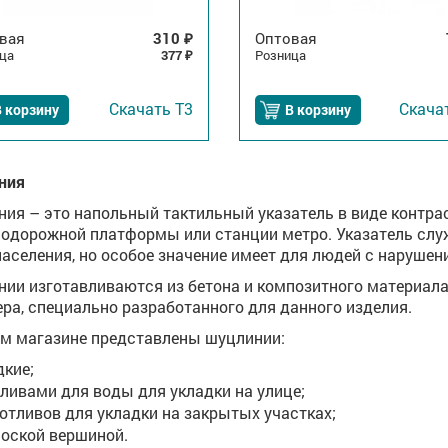
вая
310
Оптовая
₽
ца
377
Розница
₽
Скачать
Т3
Скача
 корзину
В корзину
ния
ия – это напольный тактильный указатель в виде контрас
одорожной платформы или станции метро. Указатель служ
населения, но особое значение имеет для людей с нарушен
ии изготавливаются из бетона и композитного материала
ра, специально разработанного для данного изделия.
м магазине представлены шуцлинии:
дкие;
тливами для воды для укладки на улице;
 отливов для укладки на закрытых участках;
лоской вершиной.