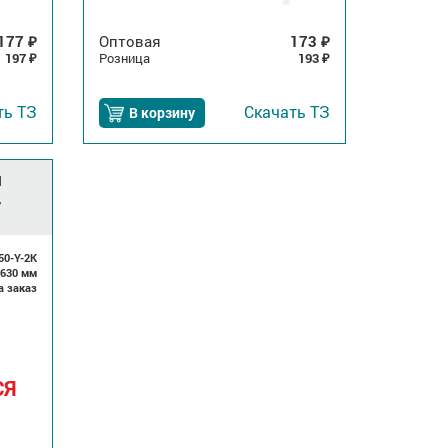
177
Оптовая
173
₽
₽
197
Розница
193
₽
₽
ть
ТЗ
Скачать
ТЗ
В корзину
я
,
50-Y-2K
x630 мм
а заказ
СЯ