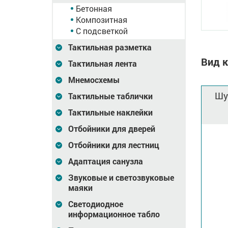
Бетонная
Композитная
С подсветкой
Тактильная разметка
Вид к
Тактильная лента
Мнемосхемы
Шу
Тактильные таблички
Тактильные наклейки
Отбойники для дверей
Отбойники для лестниц
Адаптация санузла
Звуковые и светозвуковые
маяки
Светодиодное
информационное табло