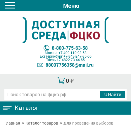
Меню
8-800-775-63-58
Москва
+7-499-110-93-58
Екатеринбург
+7-343-247-85-66
Тверь
+7-4822-73-44-65
88007756358@mail.ru
0
₽
Каталог
Главная
Каталог товаров
Для проведения выборов