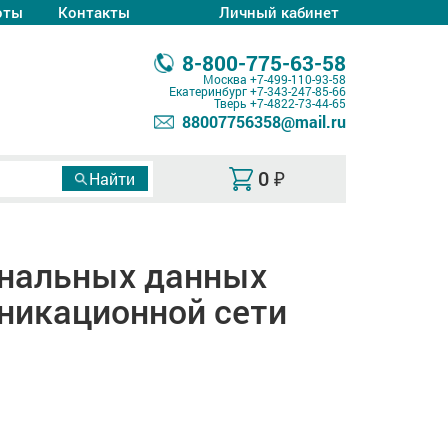
оты
Контакты
Личный кабинет
8-800-775-63-58
Москва
+7-499-110-93-58
Екатеринбург
+7-343-247-85-66
Тверь
+7-4822-73-44-65
88007756358@mail.ru
0
₽
ональных данных
никационной сети