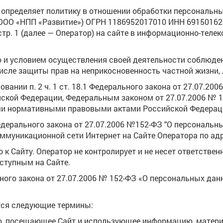
) определяет политику в отношении обработки персональн
ООО «НПП «Развитие») ОГРН 1186952017010 ИНН 6915016208
 стр. 1 (далее — Оператор) на сайте в информационно-тел
ю и условием осуществления своей деятельности соблюден
числе защиты прав на неприкосновенность частной жизни, 
вании п. 2 ч. 1 ст. 18.1 Федерального закона от 27.07.20
ийской Федерации, Федеральным законом от 27.07.2006 №
ми нормативными правовыми актами Российской Федераци
дерального закона от 27.07.2006 №152-ФЗ "О персональны
ммуникационной сети Интернет на Сайте Оператора по ад
к Сайту. Оператор не контролирует и не несет ответствен
ступным на Сайте.
ьного закона от 27.07.2006 № 152-ФЗ «О персональных да
ются следующие термины:
, посещающее Сайт и использующее информацию, матери