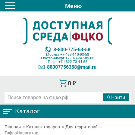
Меню
8-800-775-63-58
Москва
+7-499-110-93-58
Екатеринбург
+7-343-247-85-66
Тверь
+7-4822-73-44-65
88007756358@mail.ru
0
₽
Каталог
Главная
Каталог товаров
Для территорий
ТифлоНавигатор