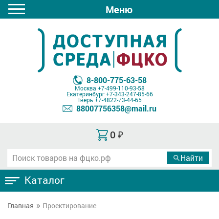
Меню
8-800-775-63-58
Москва
+7-499-110-93-58
Екатеринбург
+7-343-247-85-66
Тверь
+7-4822-73-44-65
88007756358@mail.ru
0
₽
Каталог
Главная
Проектирование