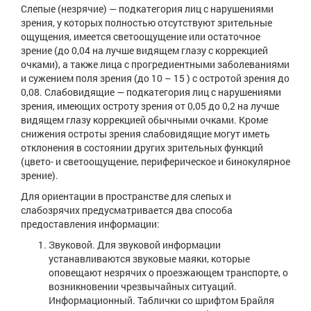
Слепые (незрячие) — подкатегория лиц с нарушениями
зрения, у которых полностью отсутствуют зрительные
ощущения, имеется светоощущение или остаточное
зрение (до 0,04 на лучше видящем глазу с коррекцией
очками), а также лица с прогредиентными заболеваниями
и сужением поля зрения (до 10 – 15 ) с остротой зрения до
0,08. Слабовидящие — подкатегория лиц с нарушениями
зрения, имеющих остроту зрения от 0,05 до 0,2 на лучше
видящем глазу коррекцией обычными очками. Кроме
снижения остроты зрения слабовидящие могут иметь
отклонения в состоянии других зрительных функций
(цвето- и светоощущение, периферическое и бинокулярное
зрение).
Для ориентации в пространстве для слепых и
слабозрячих предусматривается два способа
предоставления информации:
Звуковой. Для звуковой информации
устанавливаются звуковые маяки, которые
оповещают незрячих о проезжающем транспорте, о
возникновении чрезвычайных ситуаций.
Информационный. Таблички со шрифтом Брайля