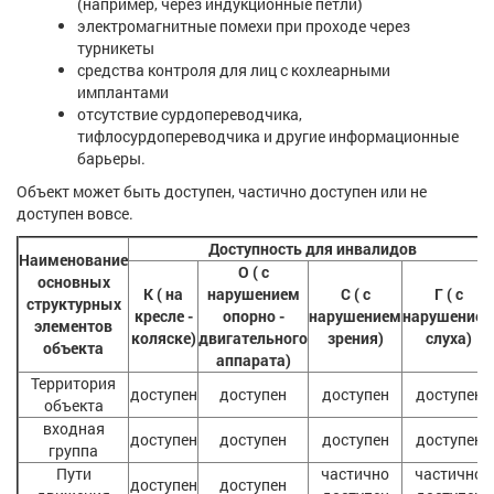
(например, через индукционные петли)
электромагнитные помехи при проходе через
турникеты
средства контроля для лиц с кохлеарными
имплантами
отсутствие сурдопереводчика,
тифлосурдопереводчика и другие информационные
барьеры.
Объект может быть доступен, частично доступен или не
доступен вовсе.
Доступность для инвалидов
Наименование
О
( с
основных
К
( на
нарушением
С
( с
Г
( с
структурных
кресле -
опорно -
нарушением
нарушение
элементов
коляске)
двигательного
зрения)
слуха)
объекта
аппарата)
Территория
доступен
доступен
доступен
доступен
объекта
входная
доступен
доступен
доступен
доступен
группа
Пути
частично
частично
доступен
доступен