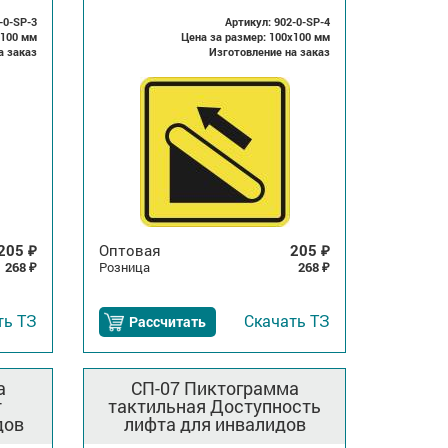
-0-SP-3
Артикул: 902-0-SP-4
x100 мм
Цена за размер: 100x100 мм
а заказ
Изготовление на заказ
205
Оптовая
205
₽
₽
268
Розница
268
₽
₽
ть
ТЗ
Скачать
ТЗ
Рассчитать
а
СП-07 Пиктограмма
т
тактильная Доступность
дов
лифта для инвалидов