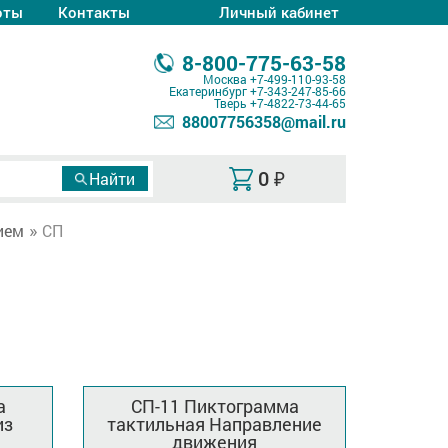
оты
Контакты
Личный кабинет
8-800-775-63-58
Москва
+7-499-110-93-58
Екатеринбург
+7-343-247-85-66
Тверь
+7-4822-73-44-65
88007756358@mail.ru
0
₽
ием
СП
а
СП-11 Пиктограмма
из
тактильная Направление
движения