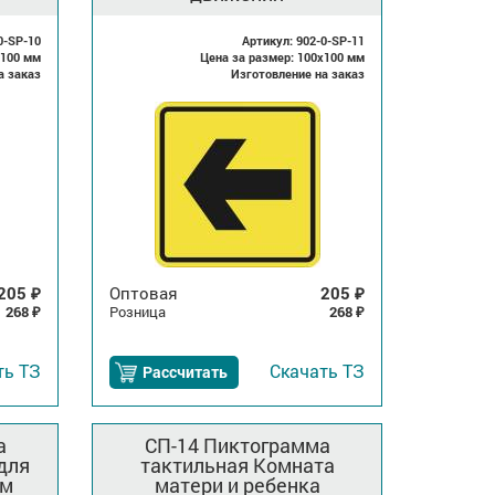
0-SP-10
Артикул: 902-0-SP-11
x100 мм
Цена за размер: 100x100 мм
а заказ
Изготовление на заказ
205
Оптовая
205
₽
₽
268
Розница
268
₽
₽
ть
ТЗ
Скачать
ТЗ
Рассчитать
а
СП-14 Пиктограмма
для
тактильная Комната
ем
матери и ребенка