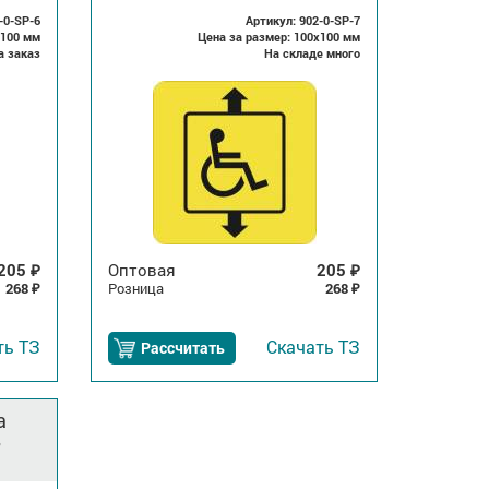
-0-SP-6
Артикул: 902-0-SP-7
x100 мм
Цена за размер: 100x100 мм
а заказ
На складе много
205
Оптовая
205
₽
₽
268
Розница
268
₽
₽
ть
ТЗ
Скачать
ТЗ
Рассчитать
а
в