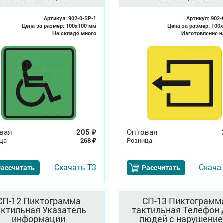
Артикул: 902-0-SP-1
Артикул: 902-
Цена за размер: 100x100 мм
Цена за размер: 100
На складе много
Изготовление н
вая
205
Оптовая
₽
ца
268
Розница
₽
Скачать
Т3
Скача
Рассчитать
Рассчитать
СП-12 Пиктограмма
СП-13 Пиктограмм
актильная Указатель
тактильная Телефон 
информации
людей с нарушени