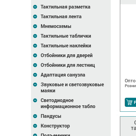
Тактильная разметка
Тактильная лента
Мнемосхемы
Тактильные таблички
Тактильные наклейки
Отбойники для дверей
Отбойники для лестниц
Адаптация санузла
Опто
Звуковые и светозвуковые
Розни
маяки
Светодиодное
информационное табло
Пандусы
Конструктор
т
Подъемники