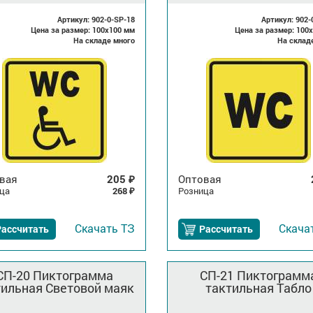
Артикул: 902-0-SP-18
Артикул: 902-
Цена за размер: 100x100 мм
Цена за размер: 100
На складе много
На склад
вая
205
Оптовая
₽
ца
268
Розница
₽
Скачать
ТЗ
Скача
Рассчитать
Рассчитать
СП-20 Пиктограмма
СП-21 Пиктограмм
тильная Световой маяк
тактильная Табло