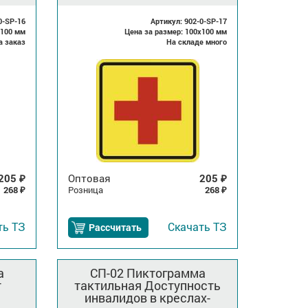
0-SP-16
Артикул: 902-0-SP-17
x100 мм
Цена за размер: 100x100 мм
а заказ
На складе много
205
Оптовая
205
₽
₽
268
Розница
268
₽
₽
ть
ТЗ
Скачать
ТЗ
Рассчитать
а
СП-02 Пиктограмма
т
тактильная Доступность
инвалидов в креслах-