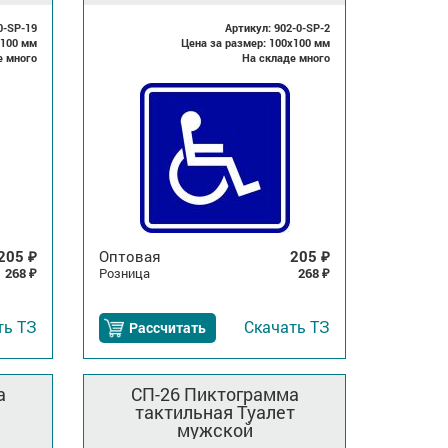
колясках
0-SP-19
Артикул: 902-0-SP-2
x100 мм
Цена за размер: 100x100 мм
е много
На складе много
205
Оптовая
205
₽
₽
268
Розница
268
₽
₽
ть
ТЗ
Скачать
ТЗ
Рассчитать
а
СП-26 Пиктограмма
тактильная Туалет
мужской