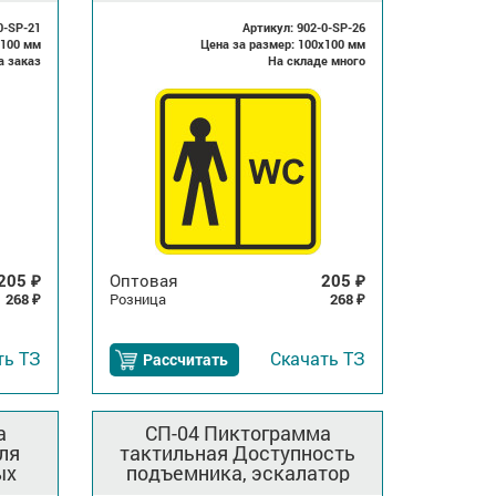
0-SP-21
Артикул: 902-0-SP-26
x100 мм
Цена за размер: 100x100 мм
а заказ
На складе много
205
Оптовая
205
₽
₽
268
Розница
268
₽
₽
ть
ТЗ
Скачать
ТЗ
Рассчитать
а
СП-04 Пиктограмма
ля
тактильная Доступность
ых
подъемника, эскалатор