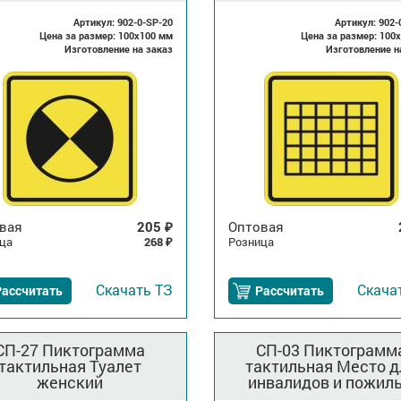
Артикул: 902-0-SP-20
Артикул: 902-
Цена за размер: 100x100 мм
Цена за размер: 100
Изготовление на заказ
Изготовление н
вая
205
Оптовая
₽
ца
268
Розница
₽
Скачать
ТЗ
Скача
Рассчитать
Рассчитать
СП-27 Пиктограмма
СП-03 Пиктограмм
тактильная Туалет
тактильная Место д
женский
инвалидов и пожил
людей с детьми