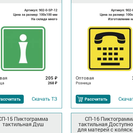
слуха
Артикул: 902-0-SP-12
Артикул: 902-
Цена за размер: 100x100 мм
Цена за размер: 100
На складе много
Изготовление н
вая
205
Оптовая
₽
ца
268
Розница
₽
Скачать
ТЗ
Скача
Рассчитать
Рассчитать
СП-15 Пиктограмма
СП-16 Пиктограмм
тактильная Душ
тактильная Доступно
для матерей с коляс