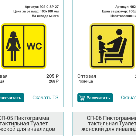
Артикул: 902-0-SP-27
Артикул: 902
Цена за размер: 100x100 мм
Цена за размер: 100
На складе много
Изготовление н
вая
205
Оптовая
₽
ца
268
Розница
₽
Скачать
ТЗ
Скача
Рассчитать
Рассчитать
СП-05 Пиктограмма
СП-06 Пиктограмм
тактильная Туалет
тактильная Туале
жской для инвалидов
женский для инвали