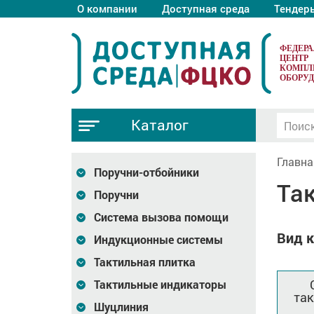
О компании
Доступная среда
Тендер
ФЕДЕР
ЦЕНТР
КОМПЛ
ОБОРУ
Каталог
Главна
Поручни-отбойники
Та
Поручни
Система вызова помощи
Вид к
Индукционные системы
Тактильная плитка
Тактильные индикаторы
та
Шуцлиния