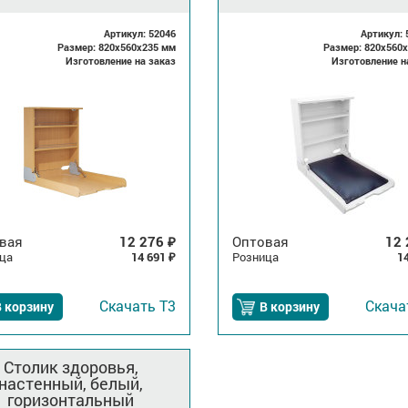
Артикул: 52046
Артикул: 
Размер: 820x560x235 мм
Размер: 820x560
Изготовление на заказ
Изготовление н
вая
12 276
Оптовая
12
₽
ца
14 691
Розница
1
₽
Скачать
Т3
Скач
 корзину
В корзину
Столик здоровья,
настенный, белый,
горизонтальный