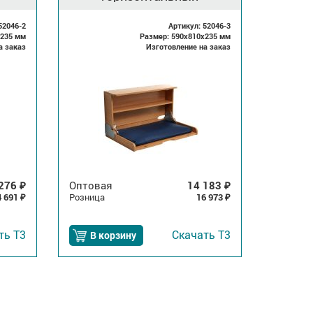
52046-2
Артикул: 52046-3
x235 мм
Размер: 590x810x235 мм
а заказ
Изготовление на заказ
 276
Оптовая
14 183
₽
₽
4 691
Розница
16 973
₽
₽
ать
Т3
Скачать
Т3
В корзину