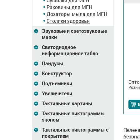
Сушилки для МГН
Раковины для МГН
Дозаторы мыла для МГН
Столики здоровья
Звуковые и светозвуковые
маяки
Светодиодное
информационное табло
Пандусы
Конструктор
Опто
Подъемники
Розни
Увеличители
Тактильные картины
В
Тактильные пиктограммы
эконом
Тактильные пиктограммы с
Пелена
покрытием
безопа