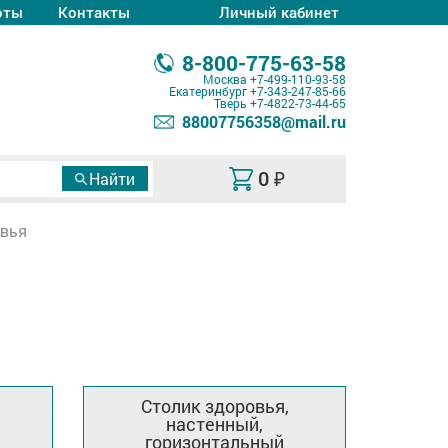
оты
Контакты
Личный кабинет
8-800-775-63-58
Москва
+7-499-110-93-58
Екатеринбург
+7-343-247-85-66
Тверь
+7-4822-73-44-65
88007756358@mail.ru
0
₽
овья
Столик здоровья,
настенный,
горизонтальный