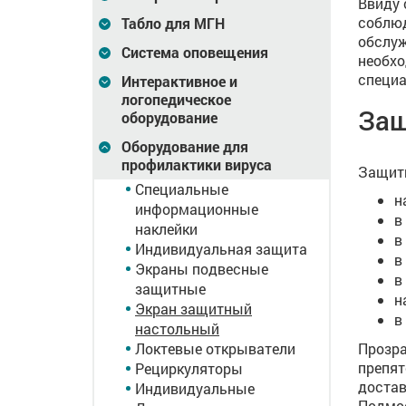
Ввиду 
соблюд
Табло для МГН
обслуж
Система оповещения
необхо
специа
Интерактивное и
логопедическое
Защ
оборудование
Оборудование для
профилактики вируса
Защитн
Специальные
н
информационные
в
наклейки
в
Индивидуальная защита
в
Экраны подвесные
в
защитные
н
Экран защитный
в
настольный
Локтевые открыватели
Прозра
препят
Рециркуляторы
достав
Индивидуальные
Подмос