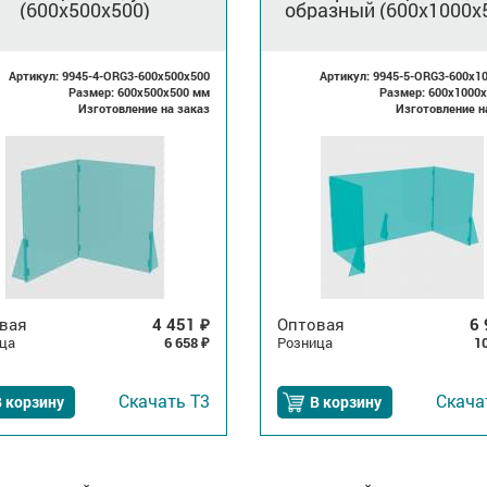
(600x500x500)
образный (600x1000x
Артикул: 9945-4-ORG3-600x500x500
Артикул: 9945-5-ORG3-600x1
Размер: 600x500x500 мм
Размер: 600x1000
Изготовление на заказ
Изготовление н
вая
4 451
Оптовая
6
₽
ца
6 658
Розница
1
₽
Скачать
Т3
Скач
 корзину
В корзину