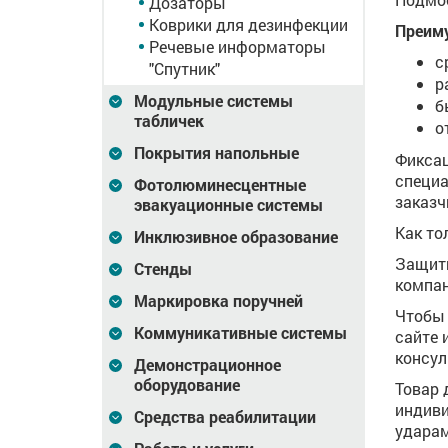
Дозаторы
Коврики для дезинфекции
Преим
Речевые информаторы
с
"Спутник"
р
Модульные системы
б
табличек
о
Покрытия напольные
Фиксац
специа
Фотолюминесцентные
заказч
эвакуационные системы
Как то
Инклюзивное образование
Защитн
Стенды
компан
Маркировка поручней
Чтобы 
Коммуникативные системы
сайте 
консул
Демонстрационное
оборудование
Товар 
индиви
Средства реабилитации
ударам