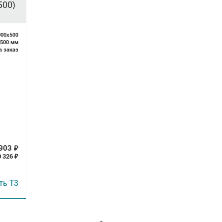
500)
000x500
x500 мм
а заказ
 903
₽
0 326
₽
ать
Т3