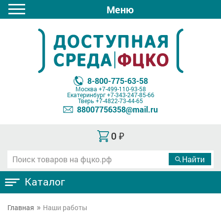
Меню
8-800-775-63-58
Москва
+7-499-110-93-58
Екатеринбург
+7-343-247-85-66
Тверь
+7-4822-73-44-65
88007756358@mail.ru
0
₽
Каталог
Главная
Наши работы