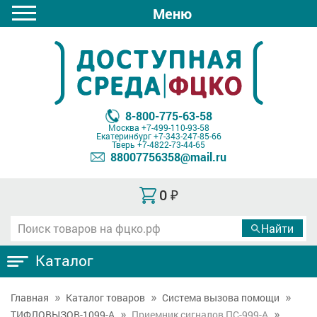
Меню
8-800-775-63-58
Москва
+7-499-110-93-58
Екатеринбург
+7-343-247-85-66
Тверь
+7-4822-73-44-65
88007756358@mail.ru
0
₽
Каталог
Главная
Каталог товаров
Система вызова помощи
ТИФЛОВЫЗОВ-1099-A
Приемник сигналов ПС-999-A