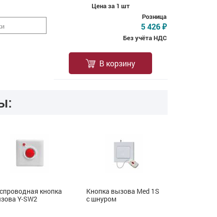
Цена за 1 шт
Розница
5 426
ки
₽
Без учёта НДС
В корзину
ы:
спроводная кнопка
Кнопка вызова Med 1S
Наручная 
зова Y-SW2
с шнуром
вызова Me