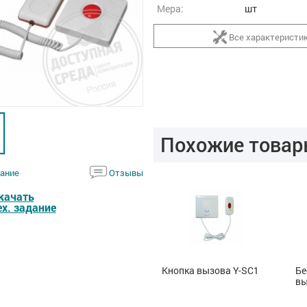
Мера:
шт
Все характеристи
Похожие товар
ание
Отзывы
качать
ех. задание
Кнопка вызова Y-SC
Кнопка вызова Y-SC1
Бе
вы