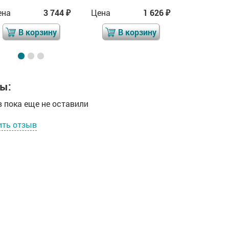
ена
3 744
Цена
1 626
Цена
₽
₽
В корзину
В корзину
В 
ы:
 пока еще не оставили
ить отзыв