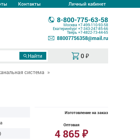
оты
Контакты
Личный кабинет
8-800-775-63-58
Москва
+7-499-110-93-58
Екатеринбург
+7-343-247-85-66
Тверь
+7-4822-73-44-65
88007756358@mail.ru
0
₽
канальная система
Изготовление на заказ
ва
Оптовая
4 865
₽
)