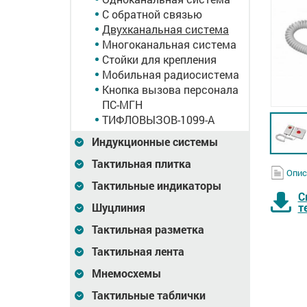
С обратной связью
Двухканальная система
Многоканальная система
Стойки для крепления
Мобильная радиосистема
Кнопка вызова персонала
ПС-МГН
ТИФЛОВЫЗОВ-1099-A
Индукционные системы
Тактильная плитка
Опис
Тактильные индикаторы
С
Шуцлиния
т
Тактильная разметка
Тактильная лента
ова
Кнопка экстренного
Комплект вызова
Мнемосхемы
еда №6
вызова Med 73S с
Доступная среда №5
шнурком
Аптека
Тактильные таблички