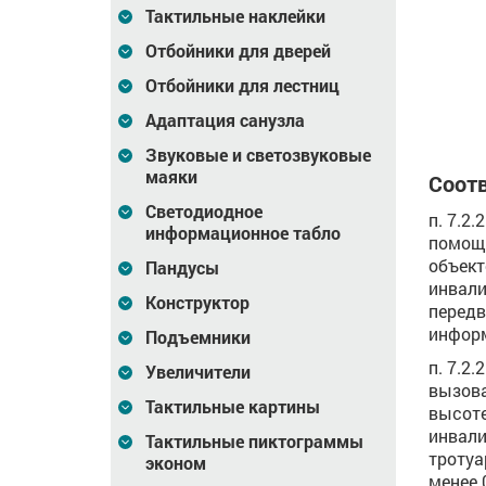
Тактильные наклейки
4 628
Цена
2 324
Цена
4 576
₽
₽
Отбойники для дверей
зину
В корзину
В корзину
Отбойники для лестниц
Адаптация санузла
Звуковые и светозвуковые
маяки
Соотв
Светодиодное
п. 7.2
информационное табло
помощи
объект
Пандусы
инвали
Конструктор
передв
инфор
Подъемники
п. 7.2
Увеличители
вызов
Тактильные картины
высоте
инвали
Тактильные пиктограммы
тротуа
эконом
менее 