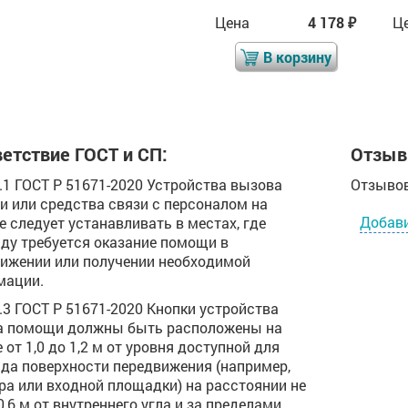
Цена
4 576
Цена
4 178
Ц
₽
₽
₽
В корзину
В корзину
етствие ГОСТ и СП:
Отзыв
.2.1 ГОСТ Р 51671-2020 Устройства вызова
Отзывов
 или средства связи с персоналом на
Добав
е следует устанавливать в местах, где
ду требуется оказание помощи в
ижении или получении необходимой
мации.
.2.3 ГОСТ Р 51671-2020 Кнопки устройства
а помощи должны быть расположены на
 от 1,0 до 1,2 м от уровня доступной для
да поверхности передвижения (например,
ра или входной площадки) на расстоянии не
0,6 м от внутреннего угла и за пределами