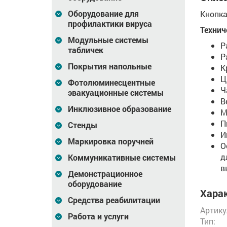
Оборудование для
Кнопка
профилактики вируса
Технич
Модульные системы
Р
табличек
Р
Покрытия напольные
К
Ц
Фотолюминесцентные
Ч
эвакуационные системы
В
Инклюзивное образование
М
П
Стенды
И
Маркировка поручней
О
д
Коммуникативные системы
в
Демонстрационное
оборудование
Харак
Средства реабилитации
Артику
Работа и услуги
Тип: