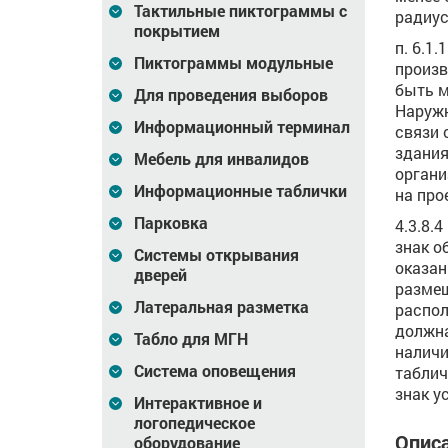
Тактильные пиктограммы с
радиус
покрытием
п. 6.1
Пиктограммы модульные
произв
быть м
Для проведения выборов
Наружн
Информационный терминал
связи 
здания
Мебель для инвалидов
органи
Информационные таблички
на про
Парковка
4.3.8.
знак о
Системы открывания
оказан
дверей
размещ
Латеральная разметка
распол
должна
Табло для МГН
наличи
Система оповещения
таблич
знак у
Интерактивное и
логопедическое
Описа
оборудование