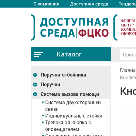
О компании
Доступная среда
Тендер
ФЕДЕР
ЦЕНТР
КОМПЛ
ОБОРУ
Каталог
Главна
Поручни-отбойники
Кнопка
Поручни
Кн
Система вызова помощи
Система двухсторонней
связи
Индивидуальные стойки
Тревожная кнопка с
оповещателем
Одноканальная система