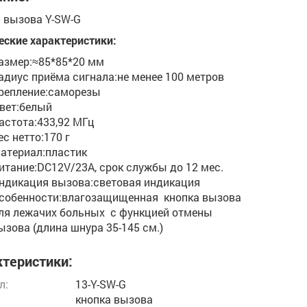
 вызова Y-SW-G
еские характеристики:
азмер:≈85*85*20 мм
адиус приёма сигнала:не менее 100 метров
репление:саморезы
вет:белый
астота:433,92 МГц
ес нетто:170 г
атериал:пластик
итание:DC12V/23A, срок службы до 12 мес.
ндикация вызова:световая индикация
собенности:влагозащищенная кнопка вызова
ля лежачих больных с функцией отмены
ызова (длина шнура 35-145 см.)
теристики:
л:
13-Y-SW-G
кнопка вызова