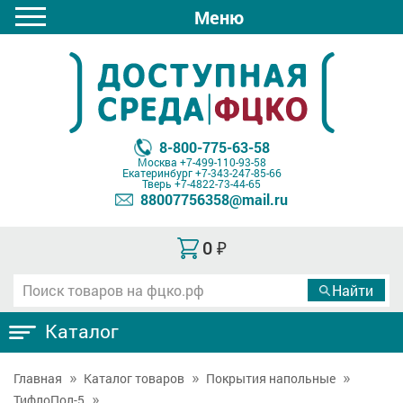
Меню
8-800-775-63-58
Москва
+7-499-110-93-58
Екатеринбург
+7-343-247-85-66
Тверь
+7-4822-73-44-65
88007756358@mail.ru
0
₽
Каталог
Главная
Каталог товаров
Покрытия напольные
ТифлоПол-5