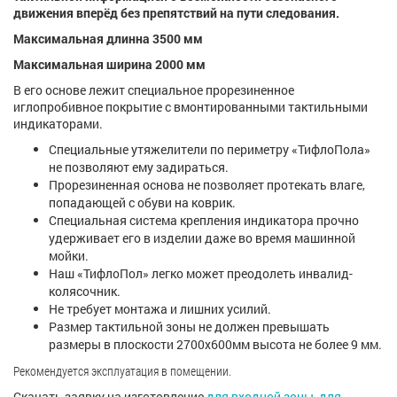
движения вперёд без препятствий на пути следования.
Максимальная длинна 3500 мм
Максимальная ширина 2000 мм
В его основе лежит специальное прорезиненное
иглопробивное покрытие с вмонтированными тактильными
индикаторами.
Специальные утяжелители по периметру «ТифлоПола»
не позволяют ему задираться.
Прорезиненная основа не позволяет протекать влаге,
попадающей с обуви на коврик.
Специальная система крепления индикатора прочно
удерживает его в изделии даже во время машинной
мойки.
Наш «ТифлоПол» легко может преодолеть инвалид-
колясочник.
Не требует монтажа и лишних усилий.
Размер тактильной зоны не должен превышать
размеры в плоскости 2700х600мм высота не более 9 мм.
Рекомендуется эксплуатация в помещении.
Скачать заявку на изготовление
для входной зоны
,
для