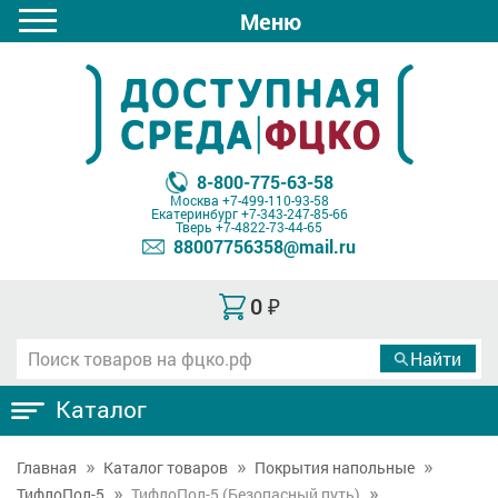
Меню
8-800-775-63-58
Москва
+7-499-110-93-58
Екатеринбург
+7-343-247-85-66
Тверь
+7-4822-73-44-65
88007756358@mail.ru
0
₽
Каталог
Главная
Каталог товаров
Покрытия напольные
ТифлоПол-5
ТифлоПол-5 (Безопасный путь)