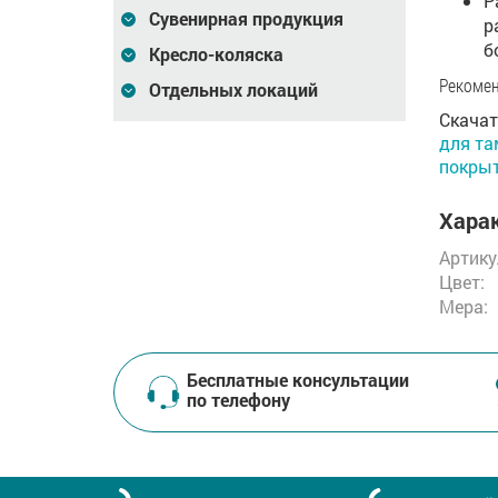
Р
Сувенирная продукция
р
б
Кресло-коляска
Рекомен
Отдельных локаций
Скачат
для та
покры
Харак
Артику
Цвет:
Мера:
Бесплатные консультации
по телефону