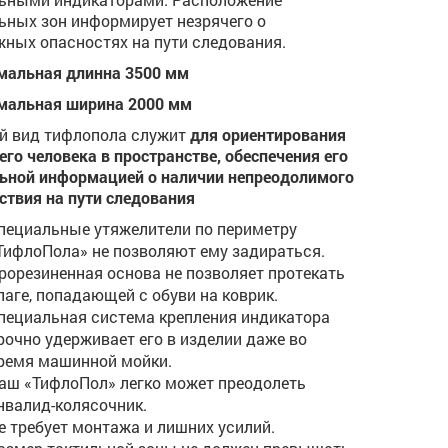
ьных зон информирует незрячего о
ных опасностях на пути следования.
мальная длинна 3500 мм
мальная ширина 2000 мм
й вид тифлопола служит
для ориентирования
его человека в пространстве, обеспечения его
ьной информацией о наличии непреодолимого
ствия на пути следования
пециальные утяжелители по периметру
ТифлоПола» не позволяют ему задираться.
рорезиненная основа не позволяет протекать
лаге, попадающей с обуви на коврик.
пециальная система крепления индикатора
рочно удерживает его в изделии даже во
ремя машинной мойки.
аш «ТифлоПол» легко может преодолеть
нвалид-колясочник.
е требует монтажа и лишних усилий.