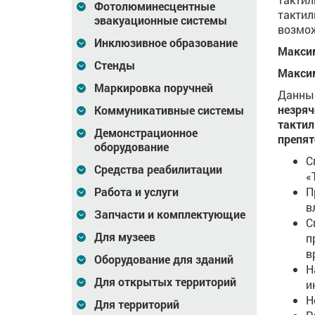
Фотолюминесцентные
тактил
эвакуационные системы
возмож
Инклюзивное образование
Макси
Стенды
Макси
Маркировка поручней
Данны
незряч
Коммуникативные системы
тактил
Демонстрационное
препят
оборудование
С
Средства реабилитации
«
П
Работа и услуги
в
Запчасти и комплектующие
С
Для музеев
п
в
Оборудование для зданий
Н
Для открытых территорий
и
Н
Для территорий