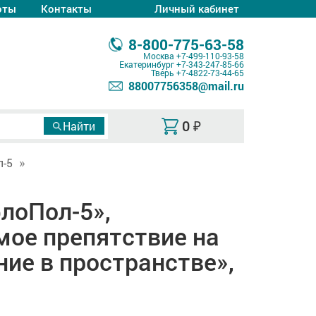
оты
Контакты
Личный кабинет
8-800-775-63-58
Москва
+7-499-110-93-58
Екатеринбург
+7-343-247-85-66
Тверь
+7-4822-73-44-65
88007756358@mail.ru
0
₽
-5
лоПол-5»,
мое препятствие на
ние в пространстве»,