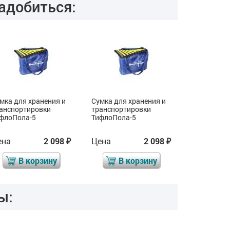
адобиться:
мка для хранения и
Сумка для хранения и
Сумка для 
анспортировки
транспортировки
транспорт
флоПола-5
ТифлоПола-5
ТифлоПола
ена
2 098
Цена
2 098
Цена
₽
₽
В корзину
В корзину
В 
ы: