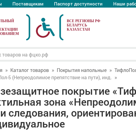
ы
Поставщикам
Паспорт доступности
Наши раб
АЛЬНЫЙ
ЕКТАЦИИ
ДОВАНИЕМ
я
Каталог товаров
Покрытия напольные
ТифлоПол
ол-5 (Непреодолимое препятствие на пути), инд.
язезащитное покрытие «Тиф
ктильная зона «Непреодоли
и следования, ориентирова
дивидуальное