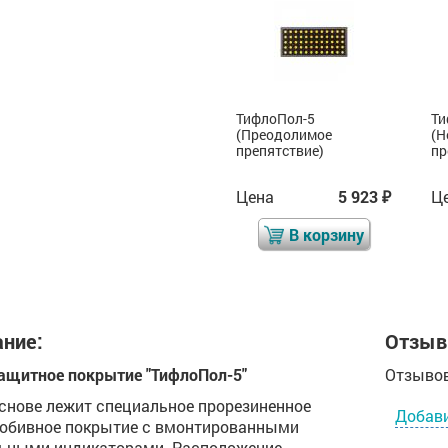
ТифлоПол-5 (Зона
ТифлоПол-5
Ти
принятие решения,
(Преодолимое
(Н
перекресток)
препятствие)
пр
Цена
5 715
Цена
5 923
Ц
₽
₽
₽
В корзину
В корзину
ние:
Отзыв
ащитное покрытие "ТифлоПол-5"
Отзывов
основе лежит специальное прорезиненное
Добав
обивное покрытие с вмонтированными
ьными индикаторами. Расположение