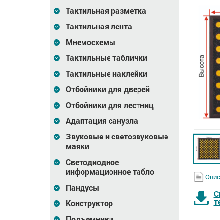
Тактильная разметка
Тактильная лента
Мнемосхемы
Тактильные таблички
Тактильные наклейки
Отбойники для дверей
Отбойники для лестниц
Адаптация санузла
Звуковые и светозвуковые
маяки
Светодиодное
информационное табло
Опис
Пандусы
С
т
Конструктор
Подъемники