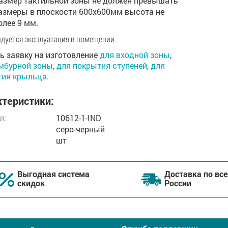
азмер тактильной зоны не должен превышать
азмеры в плоскости 600х600мм высота не
олее 9 мм.
дуется эксплуатация в помещении.
ь заявку на изготовление
для входной зоны
,
мбурной зоны
,
для покрытия ступеней
,
для
тия крыльца
.
теристики:
л:
10612-1-IND
серо-черный
шт
Выгодная система
Доставка по все
скидок
России