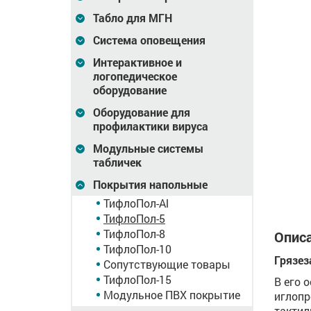
Табло для МГН
Система оповещения
Интерактивное и
логопедическое
ТифлоПол-5
ТифлоПол-5, инд
оборудование
ое
(Получение услуг)
а пути)
Оборудование для
профилактики вируса
7 716
Цена
6 320
Цена
0
₽
₽
Модульные системы
табличек
зину
В корзину
В корзину
Покрытия напольные
ТифлоПол-Al
ТифлоПол-5
ТифлоПол-8
Описа
ТифлоПол-10
Грязез
Сопутствующие товары
ТифлоПол-15
В его 
Модульное ПВХ покрытие
иглопр
тактил