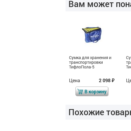
Вам может пон
Сумка для хранения и
Сумка для хранения и
Су
транспортировки
транспортировки
тр
ТифлоПола-5
ТифлоПола-5
Ти
Цена
2 098
Цена
2 098
Ц
₽
₽
₽
В корзину
В корзину
Похожие товар