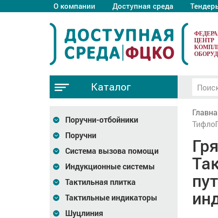
О компании
Доступная среда
Тендер
ФЕДЕР
ЦЕНТР
КОМПЛ
ОБОРУ
Каталог
Главна
Поручни-отбойники
ТифлоП
Поручни
Гр
Система вызова помощи
Та
Индукционные системы
пут
Тактильная плитка
ин
Тактильные индикаторы
Шуцлиния