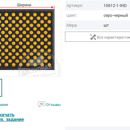
Артикул:
10612-1-IND
Цвет:
серо-черный
Мера:
шт
Все характеристи
ание
Отзывы
качать
ех. задание