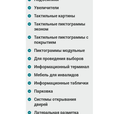
Увеличители
Тактильные картины
Тактильные пиктограммы
эконом
Тактильные пиктограммы с
покрытием
Пиктограммы модульные
Сумка для хранения и
Сумка для хранения и
транспортировки
транспортировки
Для проведения выборов
ТифлоПола-5
ТифлоПола-5
Информационный терминал
Цена
2 098
Цена
2 098
₽
Мебель для инвалидов
В корзину
В корзину
Информационные таблички
Парковка
Системы открывания
дверей
Латеральная разметка