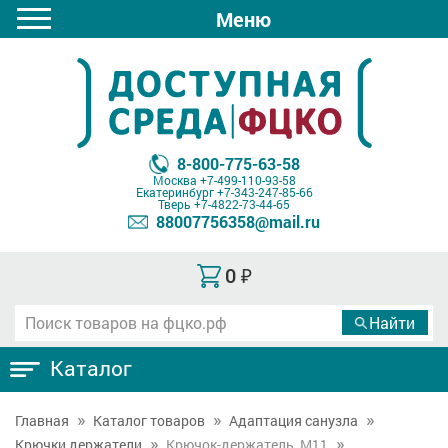
Меню
8-800-775-63-58
Москва
+7-499-110-93-58
Екатеринбург
+7-343-247-85-66
Тверь
+7-4822-73-44-65
88007756358@mail.ru
0
₽
Каталог
Главная
Каталог товаров
Адаптация санузла
Крючки держатели
Крючок-держатель, М11