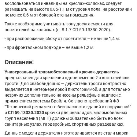
воспользоваться инвалиды на креслах-колясках, следует
размещать на высоте 0,85-1,1 м от уровня пола, на расстоянии
не менее 0,6 м от боковой стены помещения.
Также необходимо учитывать зону досягаемости для
посетителей на колясках (п. 8.1.7 СП 59.13330.2020):
- при расположении сбоку от посетителя – не выше 1,4 м;
- при фронтальном подходе – не выше 1,2 м.
Описание:
Универсальный травмобезопасный крючок-держатель
предназначен для крепления одновременно 2-х костылей или
трости. Для слабовидящих — держатель трости контрастно
выделяется в интерьере яркой пиктограммой, а для тотально
незрячих дополнительно нанесены рельефные надписи с
применением системы Брайля. Согласно требований ФЗ
"Технический регламент о безопасности зданий и сооружений"
и
СП 59.13330.2020
крючки для инвалидов, маломобильных
групп населения (МГН) должны обязательно быть во всех
санитарных узлах, гардеробных, спортивных раздевалках.
Данные модели держателя изготавливаются из стали марки