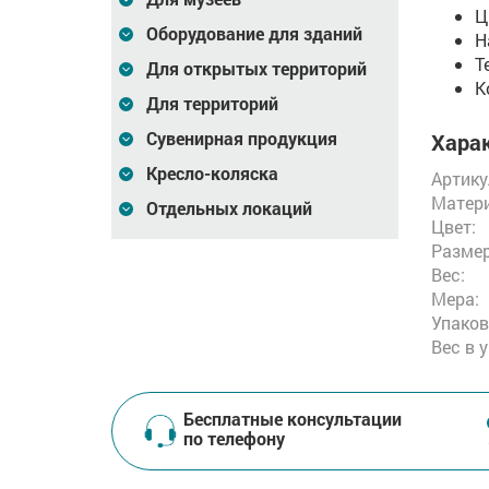
Ц
Оборудование для зданий
Н
Т
Для открытых территорий
К
Для территорий
Сувенирная продукция
Харак
Кресло-коляска
Артику
Матери
Отдельных локаций
Цвет:
Размер
Вес:
Мера:
Упаков
Вес в 
Бесплатные консультации
по телефону