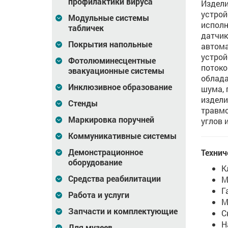
профилактики вируса
Издели
устрой
Модульные системы
исполн
табличек
датчик
Покрытия напольные
автома
устрой
Фотолюминесцентные
потоко
эвакуационные системы
облада
Инклюзивное образование
шума, 
издел
Стенды
травмо
Маркировка поручней
углов 
Коммуникативные системы
Демонстрационное
Технич
оборудование
К
Средства реабилитации
М
Г
Работа и услуги
М
Запчасти и комплектующие
С
Н
Для музеев