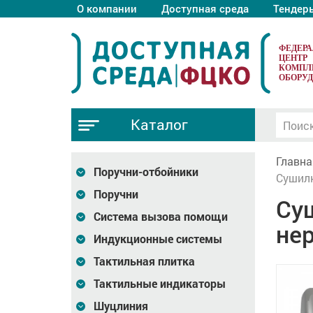
О компании
Доступная среда
Тендер
ФЕДЕР
ЦЕНТР
КОМПЛ
ОБОРУ
Каталог
Главна
Поручни-отбойники
Сушилк
Поручни
Суш
Система вызова помощи
не
Индукционные системы
Тактильная плитка
Тактильные индикаторы
Шуцлиния