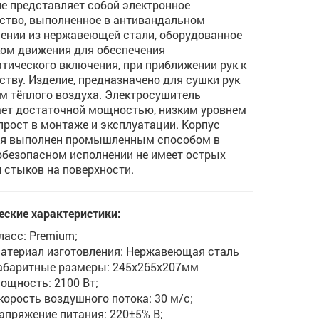
е представляет собой электронное
ство, выполненное в антивандальном
ении из нержавеющей стали, оборудованное
ом движения для обеспечения
тического включения, при приближении рук к
ству. Изделие, предназначено для сушки рук
м тёплого воздуха. Электросушитель
ет достаточной мощностью, низким уровнем
прост в монтаже и эксплуатации. Корпус
ия выполнен промышленным способом в
безопасном исполнении не имеет острых
и стыков на поверхности.
еские характеристики:
ласс: Premium;
атериал изготовления: Нержавеющая сталь
абаритные размеры: 245х265х207мм
ощность: 2100 Вт;
корость воздушного потока: 30 м/с;
апряжение питания: 220±5% В;