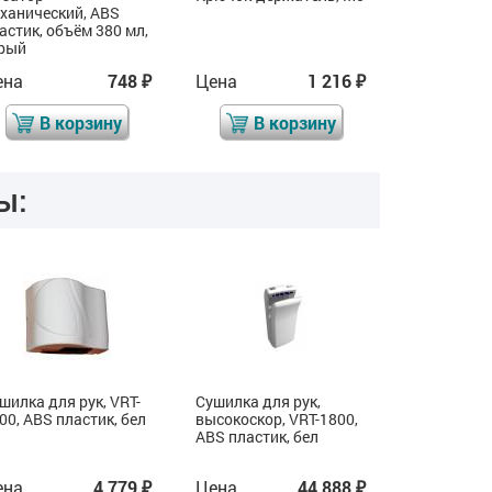
ханический, ABS
механическ
астик, объём 380 мл,
пластик, о
рый
серый
ена
748
Цена
1 216
Цена
₽
₽
В корзину
В корзину
В 
ы:
шилка для рук, VRT-
Сушилка для рук,
Сушилка дл
00, ABS пластик, бел
высокоскор, VRT-1800,
2000, ABS 
ABS пластик, бел
ена
4 779
Цена
44 888
Цена
₽
₽