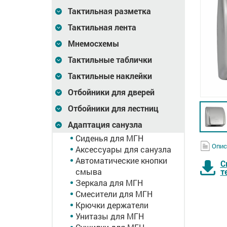
Тактильная разметка
Тактильная лента
Мнемосхемы
Тактильные таблички
Тактильные наклейки
Отбойники для дверей
Отбойники для лестниц
Адаптация санузла
Сиденья для МГН
Опис
Аксессуары для санузла
Автоматические кнопки
С
смыва
т
Зеркала для МГН
Смесители для МГН
Крючки держатели
Унитазы для МГН
тель, М5
Дозатор
Крючок-держатель, М