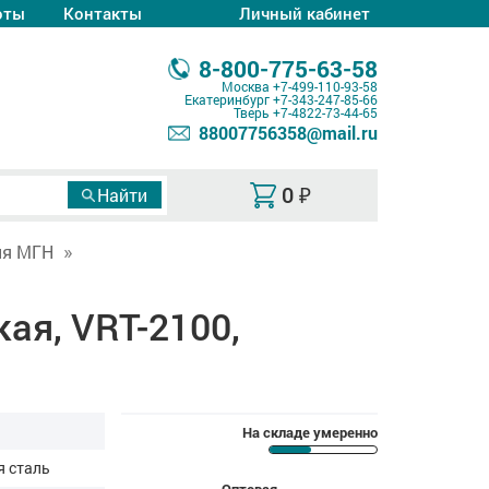
оты
Контакты
Личный кабинет
8-800-775-63-58
Москва
+7-499-110-93-58
Екатеринбург
+7-343-247-85-66
Тверь
+7-4822-73-44-65
88007756358@mail.ru
0
₽
ля МГН
ая, VRT-2100,
На складе умеренно
 сталь