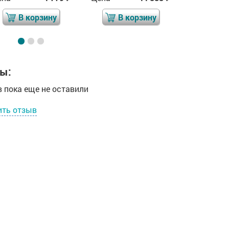
В корзину
В корзину
В 
ы:
 пока еще не оставили
ить отзыв