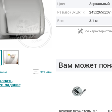
Цвет:
Зеркальный
Размер (ВxШxГ):
245x265x207 
Вес:
3.1 кг
Все характеристи
Вам может пон
ание
Отзывы
качать
ех. задание
5
Дозатор
Крючок-держатель, М5
До