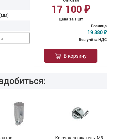
Оптовая
17 100
₽
(мм)
Цена за 1 шт
Розница
19 380
₽
ки
Без учёта НДС
В корзину
адобиться:
затор
Крючок-держатель, М5
Дозатор