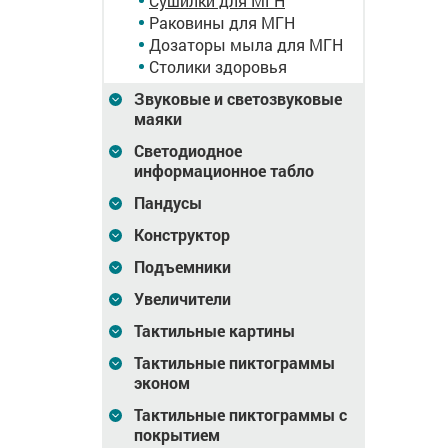
Сушилки для МГН
механический, ABS
Раковины для МГН
пластик, объём 380 мл,
Дозаторы мыла для МГН
серый
Столики здоровья
1 216
Цена
748
Цена
1 216
₽
₽
Звуковые и светозвуковые
зину
В корзину
В корзину
маяки
Светодиодное
информационное табло
Пандусы
Конструктор
Подъемники
Увеличители
Тактильные картины
Тактильные пиктограммы
ук,
Электросушилка для
Электросушилка для
эконом
RT-2000,
рук 250х175х100 мм
сушки рук 205х265х12
мм
Тактильные пиктограммы с
покрытием
28 078
Цена
3 321
Цена
5 277
₽
₽