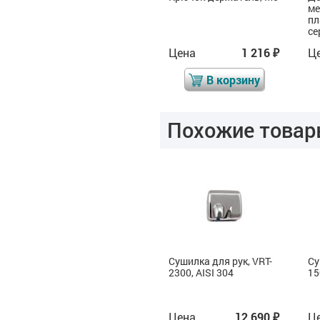
механический, ABS
ме
пластик, объём 380 мл,
пл
серый
се
Цена
748
Цена
1 216
Ц
₽
₽
₽
В корзину
В корзину
Похожие товар
Сушилка для рук, VRT-
Сушилка для рук, VRT-
Су
5
1650, ABS пластик, бел
2300, AISI 304
15
Цена
6 300
Цена
12 690
Ц
₽
₽
₽