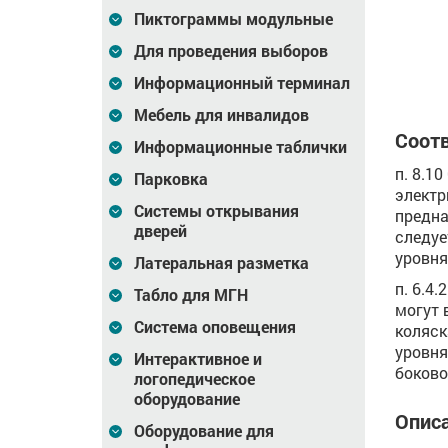
Пиктограммы модульные
зину
В корзину
В корзину
Для проведения выборов
Информационный терминал
Мебель для инвалидов
Соотв
Информационные таблички
п. 8.1
Парковка
электр
Системы открывания
предна
дверей
следуе
уровня
Латеральная разметка
п. 6.4
Табло для МГН
могут 
Система оповещения
коляск
уровня
Интерактивное и
боково
логопедическое
оборудование
Описа
Оборудование для