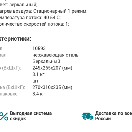
вет: зеркальный;
агрев воздуха: Стационарный 1 режим;
емпература потока: 40-54 С;
оличество скоростей потока: 1;
теристики:
л:
10593
ал:
нержавеющая сталь
Зеркальный
 (ВxШxГ):
245x265x207 (мм)
3.1 кг
шт
ка (ВхШхГ):
270x310x235 (мм)
упаковке:
3.4 кг
Выгодная система
Доставка по все
скидок
России