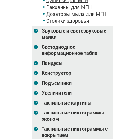
Сушилки для МГН
, ABS
высокоскор, VRT-1800,
Раковины для МГН
м 380 мл,
ABS пластик, бел
Дозаторы мыла для МГН
Столики здоровья
748
Цена
50 873
Цена
6 936
₽
₽
Звуковые и светозвуковые
зину
В корзину
В корзину
маяки
Светодиодное
информационное табло
Пандусы
Конструктор
Подъемники
Увеличители
Тактильные картины
Тактильные пиктограммы
ук,
Электросушилка для
Электросушилка для
эконом
RT-2000,
рук 250х175х100 мм
сушки рук 205х265х12
мм
Тактильные пиктограммы с
покрытием
28 078
Цена
3 321
Цена
5 277
₽
₽