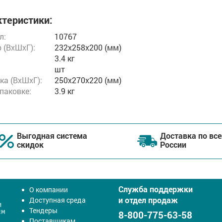
теристики:
л:
10767
 (ВxШxГ):
232x258x200 (мм)
3.4 кг
шт
ка (ВхШхГ):
250x270x220 (мм)
упаковке:
3.9 кг
Выгодная система
Доставка по все
скидок
России
Служба поддержки
О компании
и отдел продаж
Доступная среда
Тендеры
8-800-775-63-58
Поставщикам