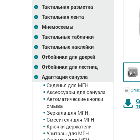
Тактильная разметка
Тактильная лента
Мнемосхемы
Тактильные таблички
Тактильные наклейки
Отбойники для дверей
Отбойники для лестниц
Адаптация санузла
Сиденья для МГН
Опис
Аксессуары для санузла
Автоматические кнопки
С
смыва
т
Зеркала для МГН
Смесители для МГН
Крючки держатели
Унитазы для МГН
Сушилка для рук,
Раковина "AQUA"