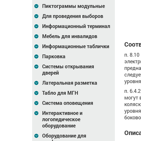
Пиктограммы модульные
зину
В корзину
В корзину
Для проведения выборов
Информационный терминал
Мебель для инвалидов
Соотв
Информационные таблички
п. 8.1
Парковка
электр
Системы открывания
предна
дверей
следуе
уровня
Латеральная разметка
п. 6.4
Табло для МГН
могут 
Система оповещения
коляск
уровня
Интерактивное и
боково
логопедическое
оборудование
Описа
Оборудование для