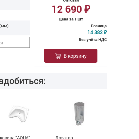
Оптовая
12 690
₽
Цена за 1 шт
(мм)
Розница
14 382
₽
Без учёта НДС
ки
В корзину
адобиться:
ковина "AQUA"
Дозатор
Сушилка дл