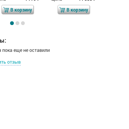
В корзину
В корзину
В 
ы:
 пока еще не оставили
ить отзыв