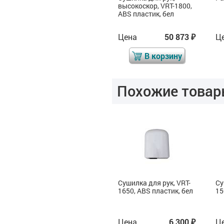
механический, ABS
высокоскор, VRT-1800,
пластик, объём 380 мл,
ABS пластик, бел
серый
Цена
748
Цена
50 873
Ц
₽
₽
₽
В корзину
В корзину
Похожие товар
Сушилка для рук, VRT-
Сушилка для рук, VRT-
Су
5
2100, AISI 304
1650, ABS пластик, бел
15
Цена
17 100
Цена
6 300
Ц
₽
₽
₽