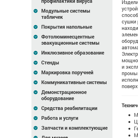
профилактики вируса
Издели
устрой
Модульные системы
способ
табличек
сушки 
Покрытия напольные
находи
элемен
Фотолюминесцентные
оборуд
эвакуационные системы
автома
Инклюзивное образование
Электр
мощнос
Стенды
и эксп
Маркировка поручней
промы
исполн
Коммуникативные системы
поверх
Демонстрационное
оборудование
Технич
Средства реабилитации
М
Работа и услуги
Ц
Запчасти и комплектующие
Г
М
Для музеев