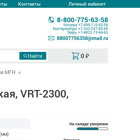
оты
Контакты
Личный кабинет
8-800-775-63-58
Москва
+7-499-110-93-58
Екатеринбург
+7-343-247-85-66
Тверь
+7-4822-73-44-65
88007756358@mail.ru
0
₽
ля МГН
ая, VRT-2300,
На складе умеренно
(мм)