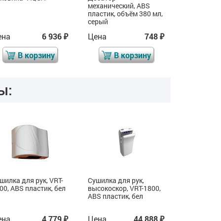
механический, ABS
высокоскор
пластик, объём 380 мл,
ABS пласти
серый
ена
6 936
Цена
748
Цена
₽
₽
В корзину
В корзину
В 
ы:
шилка для рук, VRT-
Сушилка для рук,
Сушилка дл
00, ABS пластик, бел
высокоскор, VRT-1800,
2000, ABS 
ABS пластик, бел
ена
4 779
Цена
44 888
Цена
₽
₽