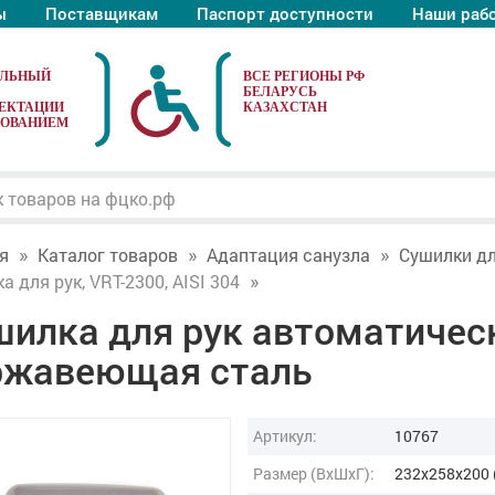
ы
Поставщикам
Паспорт доступности
Наши раб
АЛЬНЫЙ
ЕКТАЦИИ
ДОВАНИЕМ
я
Каталог товаров
Адаптация санузла
Сушилки д
а для рук, VRT-2300, AISI 304
илка для рук автоматическ
ржавеющая сталь
Артикул:
10767
Размер (ВxШxГ):
232x258x200 