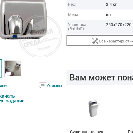
Вес:
3.4 кг
Мера:
шт
Упаковка
250x270x220 
(ВхШхГ):
Все характеристи
Вам может пон
ание
Отзывы
качать
ех. задание
Дозатор
Сушилка для рук,
Ра