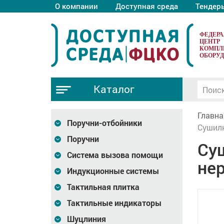
О компании
Доступная среда
Тендер
ФЕДЕР
ЦЕНТР
КОМПЛ
ОБОРУ
Каталог
Главна
Поручни-отбойники
Сушилк
Поручни
Суш
Система вызова помощи
не
Индукционные системы
Тактильная плитка
Тактильные индикаторы
Шуцлиния