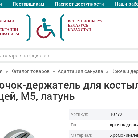
ы
Поставщикам
Паспорт доступности
Наши раб
АЛЬНЫЙ
ЕКТАЦИИ
ДОВАНИЕМ
я
Каталог товаров
Адаптация санузла
Крючки де
ючок-держатель для костыл
ей, М5, латунь
Артикул:
10772
Тип:
крючок-держ
Материал:
Хромоникеле