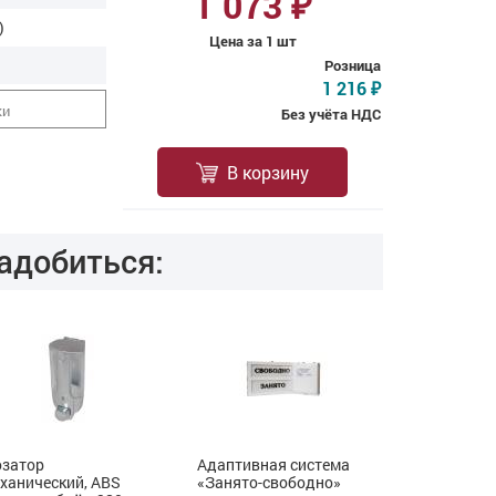
1 073
₽
)
Цена за 1 шт
Розница
1 216
₽
ки
Без учёта НДС
В корзину
адобиться:
затор
Адаптивная система
Кнопка выз
ханический, ABS
«Занято-свободно»
со шнурком