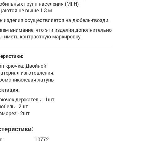
бильных групп населения (МГН)
аются не выше 1.3 м.
 изделия осуществляется на дюбель-гвозди.
ем внимание, что эти изделия дополнительно
 иметь контрастную маркировку.
еристики:
ип крючка: Двойной
атериал изготовления:
ромоникилевая латунь
ектация:
рючок-держатель - 1шт
юбель - 2шт
аморез - 2шт
теристики:
л:
10772