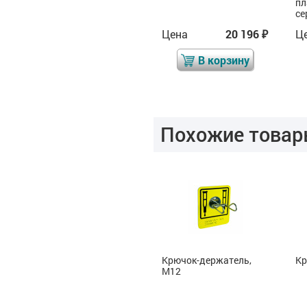
пл
се
Цена
6 562
Цена
20 196
Ц
₽
₽
₽
В корзину
В корзину
Похожие товар
8
Крючок-держатель,
Крючок-держатель,
Кр
М10
М12