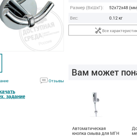
Размер (ВxШxГ):
52x72x48 (мм
Вес:
0.12 кг
Все характеристи
Вам может пон
ание
Отзывы
качать
ех. задание
Сенсорный смеситель
Автоматическая
До
кнопка смыва для МГН
ме