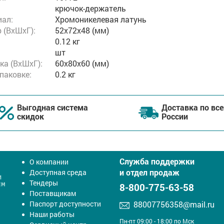
крючок-держатель
ал:
Хромоникелевая латунь
 (ВxШxГ):
52x72x48 (мм)
0.12 кг
шт
ка (ВхШхГ):
60x80x60 (мм)
упаковке:
0.2 кг
Выгодная система
Доставка по все
скидок
России
Служба поддержки
О компании
и отдел продаж
Доступная среда
Тендеры
8-800-775-63-58
Поставщикам
Паспорт доступности
88007756358@mail.ru
Наши работы
Пн-пт 09:00 - 18:00 по Мск