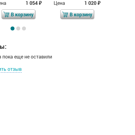
ена
1 054
Цена
1 020
Цена
₽
₽
В корзину
В корзину
В 
ы:
 пока еще не оставили
ить отзыв