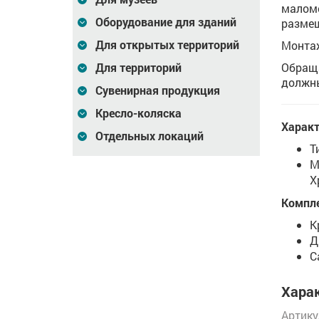
маломо
Оборудование для зданий
размещ
Для открытых территорий
Монтаж
Обраща
Для территорий
должны
Сувенирная продукция
Кресло-коляска
Характ
Отдельных локаций
Т
М
Х
Компл
К
Д
С
Харак
Артику