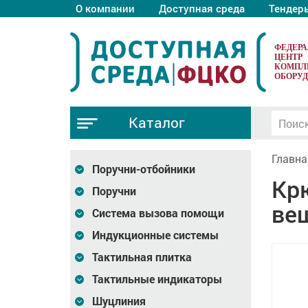
О компании
Доступная среда
Тендер
ФЕДЕР
ЦЕНТР
КОМПЛ
ОБОРУ
Каталог
Главна
Поручни-отбойники
Кр
Поручни
вещ
Система вызова помощи
Индукционные системы
Тактильная плитка
Тактильные индикаторы
Шуцлиния