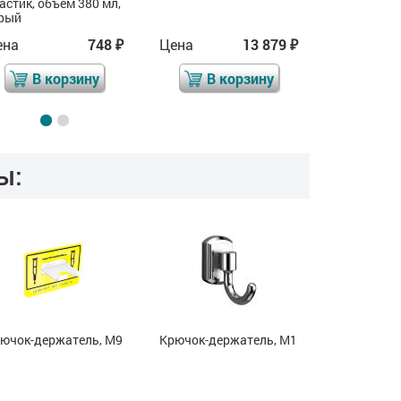
астик, объём 380 мл,
антиванда
рый
Ст08пс
ена
748
Цена
13 879
Цена
₽
₽
В корзину
В корзину
В 
ы:
ючок-держатель, М9
Крючок-держатель, М1
Крючок-де