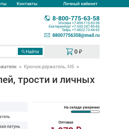
оты
Контакты
Личный кабинет
8-800-775-63-58
Москва
+7-499-110-93-58
Екатеринбург
+7-343-247-85-66
Тверь
+7-4822-73-44-65
88007756358@mail.ru
0
₽
ржатели
Крючок-держатель, М5
ей, трости и личных
На складе умеренно
атель
Оптовая
вая латунь