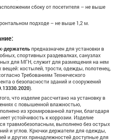
расположении сбоку от посетителя – не выше
фронтальном подходе – не выше 1,2 м.
ние:
к-держатель
предназначен для установки в
обных, спортивных раздевалках, санузлах
ных для МГН, служит для размещения на нем
 вещей: костылей, трости, одежды, полотенец,
 (согласно Требованиям Технического
ента о безопасности зданий и сооружений
9.13330.2020
).
того, что изделие рассчитано на установку в
ниях с повышенной влажностью,
полнено из хромированной латуни, благодаря
меет устойчивость к коррозии. Изделие
ся травмобезопасным, выполнено без острых
ний и углов. Крючки держатели для одежды,
ей и других принадлежностей доступные для