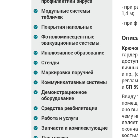
профилактики вируса
- при 
Модульные системы
1,4 м;
табличек
- при 
Покрытия напольные
Фотолюминесцентные
Описа
эвакуационные системы
Крючо
Инклюзивное образование
гардер
доступ
Стенды
личных
Маркировка поручней
и пр.,
реглам
Коммуникативные системы
и
СП 5
Демонстрационное
Ввиду 
оборудование
помеще
Средства реабилитации
оно вы
чему и
Работа и услуги
являет
Запчасти и комплектующие
оконча
костыл
Для музеев