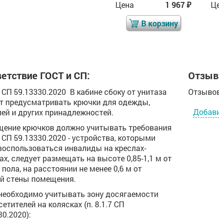
Цена
1 521
Цена
1 967
Ц
₽
₽
₽
В корзину
В корзину
етствие ГОСТ и СП:
Отзыв
.3 СП 59.13330.2020 В кабине сбоку от унитаза
Отзывов
т предусматривать крючки для одежды,
Добав
ей и других принадлежностей.
ение крючков должно учитывать требования
.2 СП 59.13330.2020 - устройства, которыми
воспользоваться инвалиды на креслах-
ах, следует размещать на высоте 0,85-1,1 м от
 пола, на расстоянии не менее 0,6 м от
й стены помещения.
необходимо учитывать зону досягаемости
сетителей на колясках (п. 8.1.7 СП
30.2020):