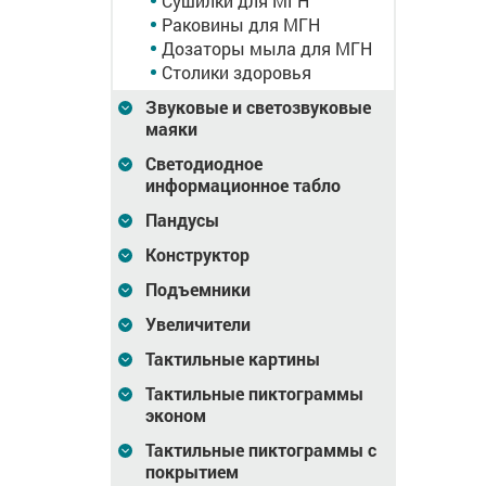
Сушилки для МГН
антивандальная,
увелич, AISI 304
Ст08пс
Раковины для МГН
Дозаторы мыла для МГН
13 879
Цена
12 055
Цена
21 862
₽
₽
Столики здоровья
зину
В корзину
В корзину
Звуковые и светозвуковые
маяки
Светодиодное
информационное табло
Пандусы
Конструктор
Подъемники
Увеличители
Тактильные картины
Тактильные пиктограммы
тель, М6
Крючок-держатель, М7
Крючок-держатель, М
эконом
Тактильные пиктограммы с
покрытием