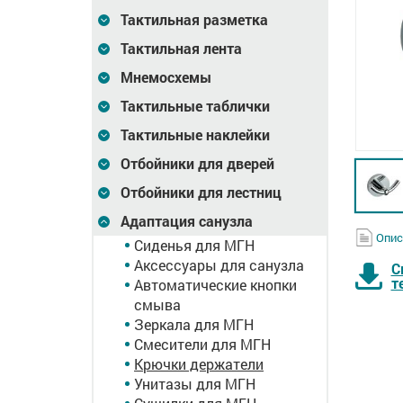
Тактильная разметка
Тактильная лента
Мнемосхемы
Тактильные таблички
Тактильные наклейки
Отбойники для дверей
Отбойники для лестниц
Адаптация санузла
Опис
Сиденья для МГН
Аксессуары для санузла
С
т
Автоматические кнопки
смыва
Зеркала для МГН
Смесители для МГН
Крючки держатели
истема
Кнопка вызова ГОСТ,
Сиденье откидное, с
Унитазы для МГН
одно»
со шнурком,
упорами в стену,