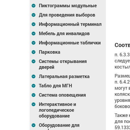
760
Цена
944
Цена
1 082
₽
₽
Пиктограммы модульные
зину
В корзину
В корзину
Для проведения выборов
Информационный терминал
Мебель для инвалидов
Информационные таблички
Соотв
Парковка
п. 6.3
следуе
Системы открывания
костыл
дверей
Размещ
Латеральная разметка
п. 6.4
Табло для МГН
могут 
коляск
Система оповещения
уровня
Интерактивное и
боково
логопедическое
Также 
оборудование
для по
Оборудование для
59.133