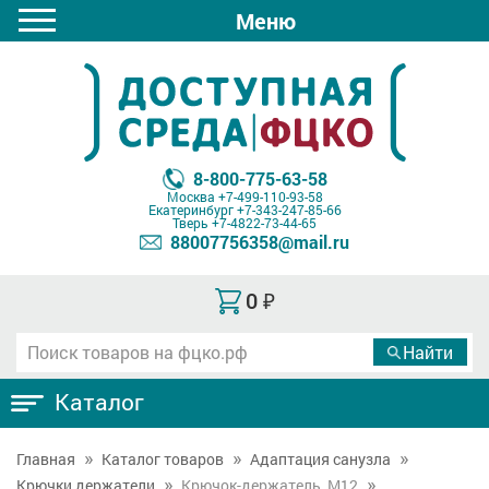
Меню
8-800-775-63-58
Москва
+7-499-110-93-58
Екатеринбург
+7-343-247-85-66
Тверь
+7-4822-73-44-65
88007756358@mail.ru
0
₽
Каталог
Главная
Каталог товаров
Адаптация санузла
Крючки держатели
Крючок-держатель, М12