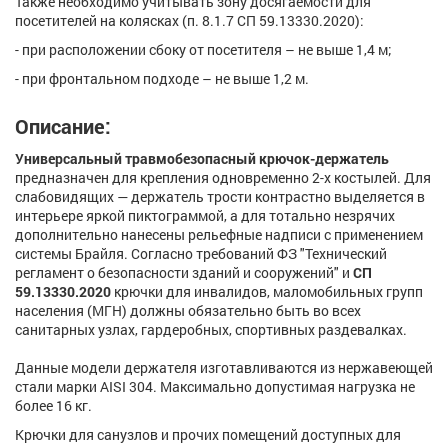
Также необходимо учитывать зону досягаемости для
посетителей на колясках (п. 8.1.7 СП 59.13330.2020):
- при расположении сбоку от посетителя – не выше 1,4 м;
- при фронтальном подходе – не выше 1,2 м.
Описание:
Универсальный травмобезопасный крючок-держатель
предназначен для крепления одновременно 2-х костылей. Для
слабовидящих — держатель трости контрастно выделяется в
интерьере яркой пиктограммой, а для тотально незрячих
дополнительно нанесены рельефные надписи с применением
системы Брайля. Согласно требований ФЗ "Технический
регламент о безопасности зданий и сооружений" и
СП
59.13330.2020
крючки для инвалидов, маломобильных групп
населения (МГН) должны обязательно быть во всех
санитарных узлах, гардеробных, спортивных раздевалках.
Данные модели держателя изготавливаются из нержавеющей
стали марки AISI 304. Максимально допустимая нагрузка не
более 16 кг.
Крючки для санузлов и прочих помещений доступных для