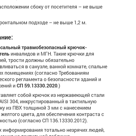
расположении сбоку от посетителя – не выше
фронтальном подходе – не выше 1,2 м.
ние:
рсальный травмобезопасный крючок-
тель
инвалидов и МГН. Такие крючки для
ей, трости должны обязательно
вливаться в санузле, ванной комнате, спальне
их помещениях (согласно Требованиям
еского регламента о безопасности зданий и
жений и
СП 59.13330.2020
.)
авляет собой крючок из нержавеющей стали
AISI 304, инкрустированный в тактильную
ку из ПВХ толщиной 3 мм с нанесением
 желтого цвета, для обеспечения контраста с
ностью (согласно СП 136.13330.2012).
х информирования тотально незрячих людей,