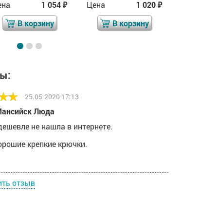
ена
1 054
Цена
1 020
Цена
₽
₽
В корзину
В корзину
В 
ы:
25.05.2020 17:13
Мансийск Люда
дешевле не нашла в интернете.
орошие крепкие крючки.
ить отзыв