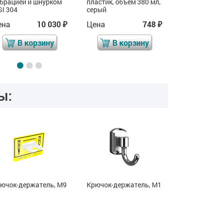
брацией и шнурком
пластик, объём 380 мл,
SI 304
серый
ена
10 030
Цена
748
Цена
₽
₽
В корзину
В корзину
В 
ы:
ючок-держатель, М9
Крючок-держатель, М1
Крючок-де