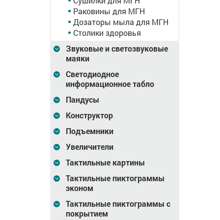
Сушилки для МГН
ая,
увелич, AISI 304
Раковины для МГН
Дозаторы мыла для МГН
12 055
Цена
21 862
Цена
1 897
₽
₽
Столики здоровья
зину
В корзину
В корзину
Звуковые и светозвуковые
маяки
Светодиодное
информационное табло
Пандусы
Конструктор
Подъемники
Увеличители
Тактильные картины
Тактильные пиктограммы
тель,
Крючок-держатель, М7
Крючок-держатель, М
эконом
Тактильные пиктограммы с
покрытием