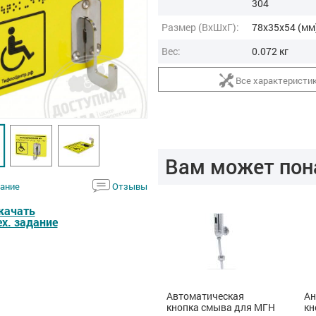
304
Размер (ВxШxГ):
78x35x54 (мм
Вес:
0.072 кг
Все характеристи
Вам может пон
ание
Отзывы
качать
ех. задание
Сенсорный смеситель
Автоматическая
Ан
кнопка смыва для МГН
кн