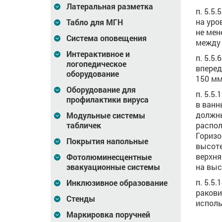
Латеральная разметка
п. 5.5
на уро
Табло для МГН
не мен
Система оповещения
между 
Интерактивное и
п. 5.5
логопедическое
вперед
оборудование
150 мм
Оборудование для
п. 5.5
профилактики вируса
в ванн
должны
Модульные системы
распол
табличек
Горизо
Покрытия напольные
высоте
верхня
Фотолюминесцентные
на выс
эвакуационные системы
п. 5.5
Инклюзивное образование
ракови
Стенды
исполь
Маркировка поручней