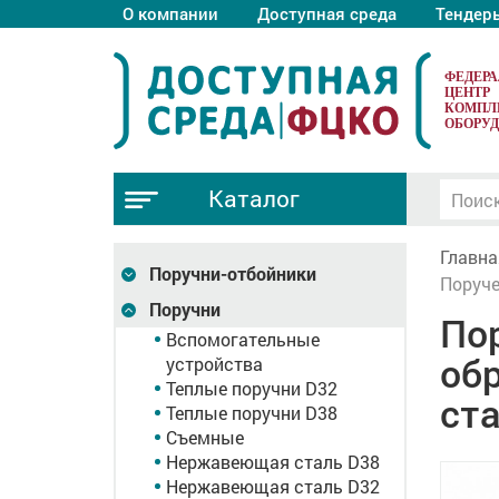
О компании
Доступная среда
Тендер
ФЕДЕР
ЦЕНТР
КОМПЛ
ОБОРУ
Каталог
Главна
Поручни-отбойники
Поруче
Поручни
Пор
Вспомогательные
об
устройства
Теплые поручни D32
ст
Теплые поручни D38
Съемные
Нержавеющая сталь D38
Нержавеющая сталь D32