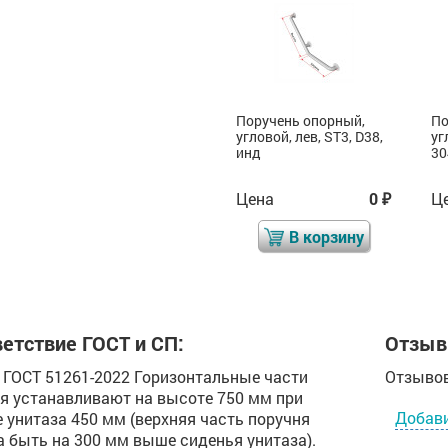
Поручень опорный,
Поручень опорный,
По
угловой, лев, AISI, D38,
угловой, лев, ST3, D38,
уг
инд
инд
30
Цена
0
Цена
0
Ц
₽
₽
₽
В корзину
В корзину
етствие ГОСТ и СП:
Отзыв
.4 ГОСТ 51261-2022 Горизонтальные части
Отзывов
я устанавливают на высоте 750 мм при
Добав
 унитаза 450 мм (верхняя часть поручня
 быть на 300 мм выше сиденья унитаза).