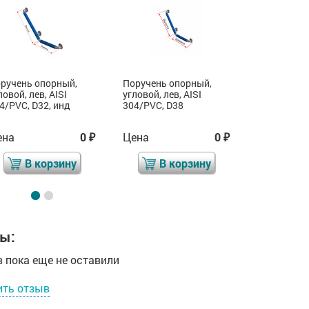
ручень опорный,
Поручень опорный,
Поручень 
ловой, лев, AISI
угловой, лев, AISI
угловой, лев
4/PVC, D32, инд
304/PVC, D38
инд
ена
0
Цена
0
Цена
₽
₽
В корзину
В корзину
В 
ы:
 пока еще не оставили
ить отзыв