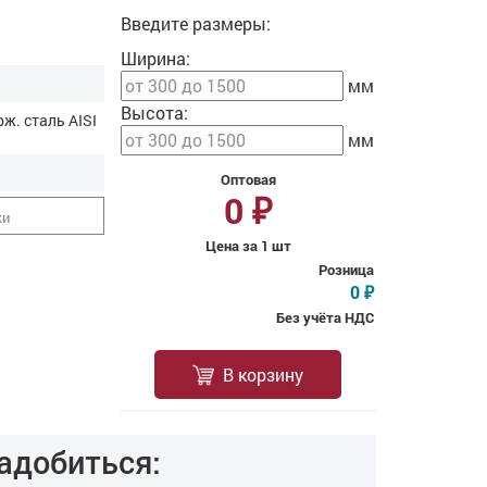
Введите размеры:
Ширина:
мм
Высота:
рж. cталь AISI
мм
Оптовая
0
₽
ки
Цена за 1 шт
Розница
0
₽
Без учёта НДС
В корзину
адобиться: