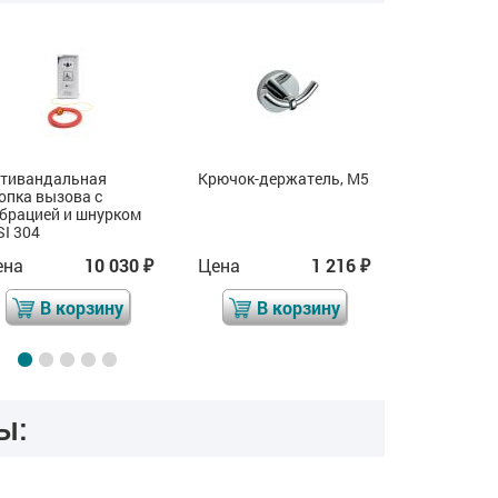
тивандальная
Крючок-держатель, М5
Оповещател
опка вызова с
звуковой "
брацией и шнурком
помощь"
SI 304
ена
10 030
Цена
1 216
Цена
₽
₽
В корзину
В корзину
В 
ы: