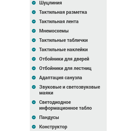
Шуцлиния
Тактильная разметка
Тактильная лента
Мнемосхемы
Тактильные таблички
Сиденье откидное, без
Накладка на поручень,
Тактильные наклейки
я МГН
упоров, AISI 304
200мм, в AL профиле,
принт №5
Отбойники для дверей
Отбойники для лестниц
25 883
Цена
13 688
Цена
603
₽
₽
Адаптация санузла
зину
В корзину
В корзину
Звуковые и светозвуковые
маяки
Светодиодное
информационное табло
Пандусы
Конструктор