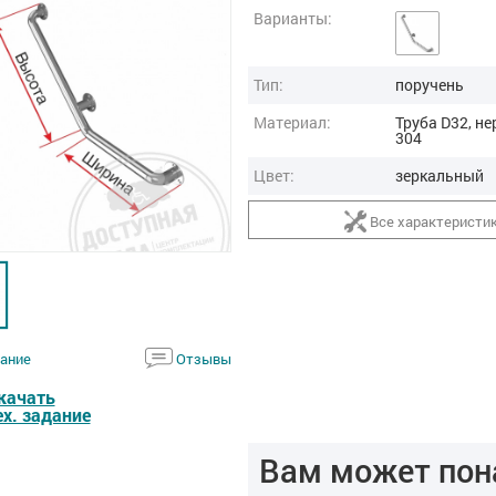
Варианты:
Тип:
поручень
Материал:
Труба D32, не
304
Цвет:
зеркальный
Все характеристи
ание
Отзывы
качать
ех. задание
Вам может пон