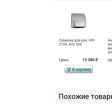
Сенсорный смеситель
Сушилка для рук, VRT-
Ан
2100, AISI 304
кн
ви
AI
Цена
6 562
Цена
19 380
Ц
₽
₽
₽
В корзину
В корзину
Похожие товар