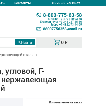
оты
Контакты
Личный кабинет
8-800-775-63-58
Москва
+7-499-110-93-58
Екатеринбург
+7-343-247-85-66
Тверь
+7-4822-73-44-65
88007756358@mail.ru
0
₽
ержавеющей стали
 угловой, Г-
, нержавеющая
ый
Изготовление на заказ