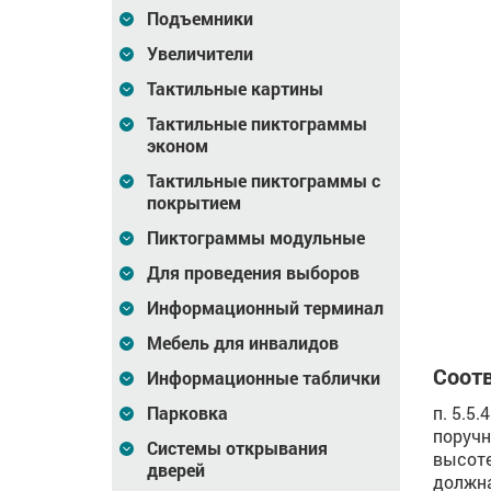
Подъемники
Увеличители
Тактильные картины
Тактильные пиктограммы
рный,
Поручень опорный,
Поручень опорный,
эконом
ST3, D38,
угловой, лев, AISI
угловой, лев, AISI
304/PVC, D32, инд
304/PVC, D38
Тактильные пиктограммы с
покрытием
0
Цена
0
Цена
0
₽
₽
Пиктограммы модульные
зину
В корзину
В корзину
Для проведения выборов
Информационный терминал
Мебель для инвалидов
Соотв
Информационные таблички
п. 5.5
Парковка
поручн
Системы открывания
высоте
дверей
должна