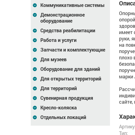
Описа
Коммуникативные системы
Опорны
Демонстрационное
опорой
оборудование
здоров
Средства реабилитации
имеет 
руки, 
Работа и услуги
на пов
Запчасти и комплектующие
поруче
плохо 
Для музеев
безопа
Оборудование для зданий
поручн
марки 
Для открытых территорий
Для территорий
Рассчи
индиви
Сувенирная продукция
сайте,
Кресло-коляска
Харак
Отдельных локаций
Артику
Тип: