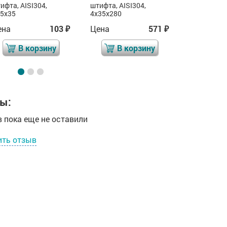
ифта, AISI304,
штифта, AISI304,
штифтом, A
5x35
4х35х280
D25x25
ена
103
Цена
571
Цена
₽
₽
В корзину
В корзину
В 
ы:
 пока еще не оставили
ить отзыв