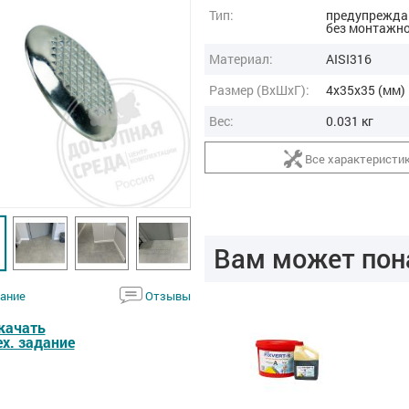
Тип:
предупрежда
без монтажн
Материал:
AISI316
Размер (ВxШxГ):
4x35x35 (мм)
Вес:
0.031 кг
Все характеристи
Вам может пон
ание
Отзывы
качать
ех. задание