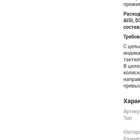
прижим
Расход
AISI, 
состав
Требов
С цель
индика
тактил
В целя
коляск
направ
превы
Харак
Артику
Тип:
Матери
Размер