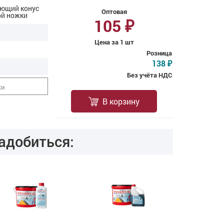
ющий конус
Оптовая
ой ножки
105
₽
Цена за 1 шт
Розница
138
₽
Без учёта НДС
ки
В корзину
адобиться: