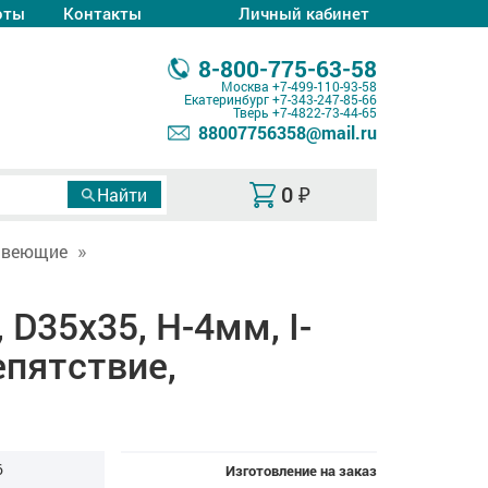
оты
Контакты
Личный кабинет
8-800-775-63-58
Москва
+7-499-110-93-58
Екатеринбург
+7-343-247-85-66
Тверь
+7-4822-73-44-65
88007756358@mail.ru
0
₽
авеющие
D35x35, H-4мм, I-
епятствие,
6
Изготовление на заказ