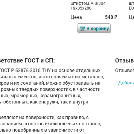
штифтом, AISI304,
штифтом, AISI304,
шт
D35x35
19х35х280
D3
Цена
88
Цена
548
Ц
₽
₽
₽
В корзину
В корзину
етствие ГОСТ и СП:
Отзыв
 ГОСТ Р 52875-2018 ТНУ на основе отдельных
Отзывов
ьных элементов, изготовляемых из металлов,
Добав
ров и их сочетаний, можно обустраивать на
ровных твердых поверхностях, в частности
ных, мраморных, керамогранитных,
тобетонных, как снаружи, так и внутри
.
репляют на поверхности, как правило, с
зованием штифтов и/или клеевых составов,
льно подобранных в зависимости от