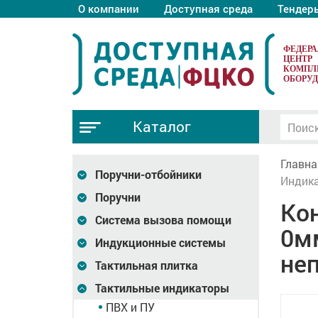
О компании
Доступная среда
Тендер
ФЕДЕР
ЦЕНТР
КОМПЛ
ОБОРУ
Каталог
Главна
Поручни-отбойники
Индика
Поручни
Кон
Система вызова помощи
0мм
Индукционные системы
не
Тактильная плитка
Тактильные индикаторы
ПВХ и ПУ