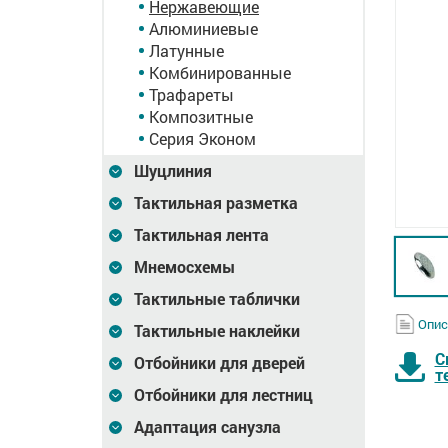
Нержавеющие
Алюминиевые
Латунные
Комбинированные
Трафареты
Композитные
Серия Эконом
Шуцлиния
Тактильная разметка
Тактильная лента
Мнемосхемы
Тактильные таблички
Опис
Тактильные наклейки
С
Отбойники для дверей
т
Отбойники для лестниц
Адаптация санузла