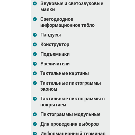
Звуковые и светозвуковые
Клей
Знак "Уступите дорогу
маяки
тный,
двухкомпонентный,
человеку с белой
FIXVERT-SL,
тростью", ГОСТ, с
Светодиодное
, 7 кг
универсальный, 14 кг
покрытием
информационное табло
7 174
Цена
14 700
Цена
416
₽
₽
Пандусы
зину
В корзину
В корзину
Конструктор
Подъемники
Увеличители
Тактильные картины
Тактильные пиктограммы
эконом
Тактильные пиктограммы с
покрытием
Пиктограммы модульные
Для проведения выборов
Индикатор
Индикатор
Информационный терминал
ез
тактильный без
тактильный, квадрат,