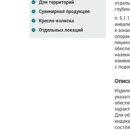
Для территорий
отдель
глубин
Сувенирная продукция
п. 5.1
Кресло-коляска
инвали
Отдельных локаций
к зона
опорам
пешехо
обеспе
наземн
измене
с подо
Описа
Издели
указат
обеспе
характ
Для об
индика
состоя