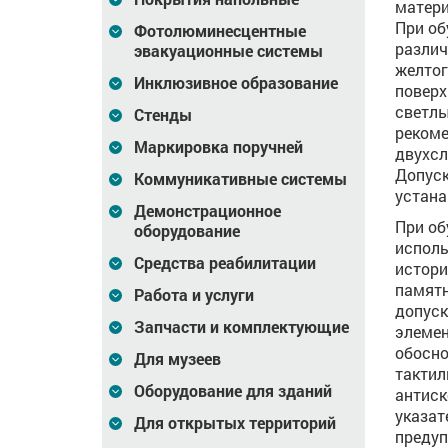
матери
При об
Фотолюминесцентные
различ
эвакуационные системы
желтог
Инклюзивное образование
поверх
светлы
Стенды
рекоме
Маркировка поручней
двухсл
Допуск
Коммуникативные системы
устана
Демонстрационное
При об
оборудование
исполь
Средства реабилитации
истори
памятн
Работа и услуги
допуск
Запчасти и комплектующие
элемен
обосно
Для музеев
тактил
Оборудование для зданий
антиск
указат
Для открытых территорий
преду