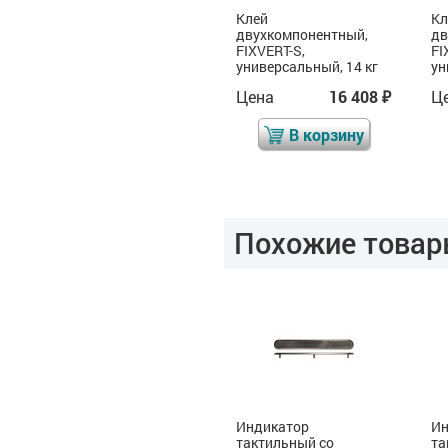
Клей
Клей
Кл
двухкомпонентный,
двухкомпонентный,
дв
FIXVERT-S,
FIXVERT-S,
FI
универсальный, 7 кг
универсальный, 14 кг
ун
Цена
8 501
Цена
16 408
Ц
₽
₽
₽
В корзину
В корзину
Похожие товар
Индикатор
Индикатор
Ин
тактильный со
тактильный со
та