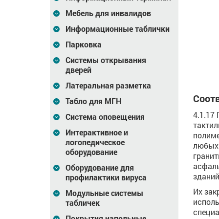
04,
штифта, AISI304,
со штифтом, AISI304,
Мебель для инвалидов
4х20х290
D25x25
74
Цена
340
Цена
137
Информационные таблички
₽
₽
Парковка
зину
В корзину
В корзину
Системы открывания
дверей
Латеральная разметка
Соотв
Табло для МГН
4.1.17
Система оповещения
тактил
Интерактивное и
полиме
логопедическое
любых 
оборудование
гранит
асфаль
Оборудование для
зданий
профилактики вируса
Их зак
Модульные системы
исполь
табличек
специа
Покрытия напольные