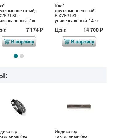
ей
Клей
Знак "Усту
ухкомпонентный,
двухкомпонентный,
человеку с
XVERT-SL,
FIXVERT-SL,
тростью", Г
иверсальный, 7 кг
универсальный, 14 кг
покрытием
ена
7 174
Цена
14 700
Цена
₽
₽
В корзину
В корзину
В 
ы:
дикатор
Индикатор
Индикатор
ктильный без
тактильный без
тактильны