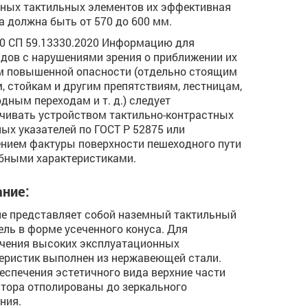
ных тактильных элементов их эффективная
а должна быть от 570 до 600 мм.
.10 СП 59.13330.2020 Информацию для
дов с нарушениями зрения о приближении их
м повышенной опасности (отдельно стоящим
, стойкам и другим препятствиям, лестницам,
дным переходам и т. д.) следует
чивать устройством тактильно-контрастных
ых указателей по ГОСТ Р 52875 или
нием фактуры поверхности пешеходного пути
бными характеристиками.
ние:
е представляет собой наземный тактильный
ель в форме усеченного конуса. Для
чения высоких эксплуатационных
еристик выполнен из нержавеющей стали.
еспечения эстетичного вида верхние части
тора отполированы до зеркального
ния.