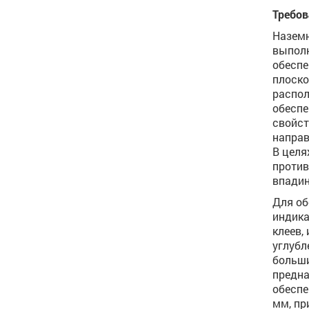
Требов
Наземн
выполн
обеспе
плоско
распол
обеспе
свойст
направ
В целя
против
впадин
Для об
индика
клеев,
углубл
больши
предна
обеспе
мм, пр