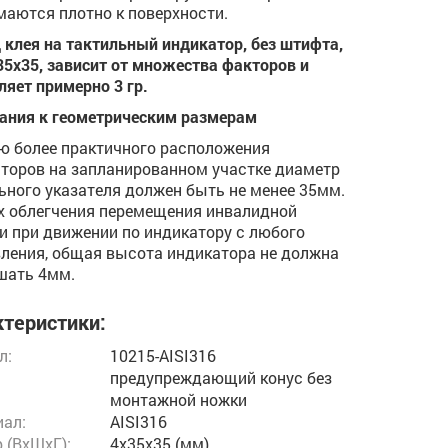
аются плотно к поверхности.
 клея на тактильный индикатор, без штифта,
D35х35, зависит от множества факторов и
ляет примерно 3 гр.
ания к геометрическим размерам
ю более практичного расположения
торов на запланированном участке диаметр
ьного указателя должен быть не менее 35мм.
х облегчения перемещения инвалидной
и при движении по индикатору с любого
ления, общая высота индикатора не должна
шать 4мм.
теристики:
л:
10215-AISI316
предупреждающий конус без
монтажной ножки
ал:
AISI316
 (ВxШxГ):
4x35x35 (мм)