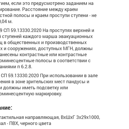
ием, если это предусмотрено заданием на
ирование. Расстояние между краем
стной полосы и краем проступи ступени - не
,04 м.
.29 СП 59.13330.2020 На проступях верхней и
 ступеней каждого марша эвакуационных
ц в общественных и производственных
х и сооружениях, доступных МГН, должны
анесены контрастные или контрастные
минесцентные полосы в соответствии с
аниями п 6.2.8.
.5 СП 59.13330.2020 При использовании в зале
ения в зоне зрительских мест пандусы и
и должны иметь подсветку или
юминесцентную маркировку.
ние:
тактильная направляющая, ВхШхГ 3х29х1000,
ал - ПВХ, черного цвета