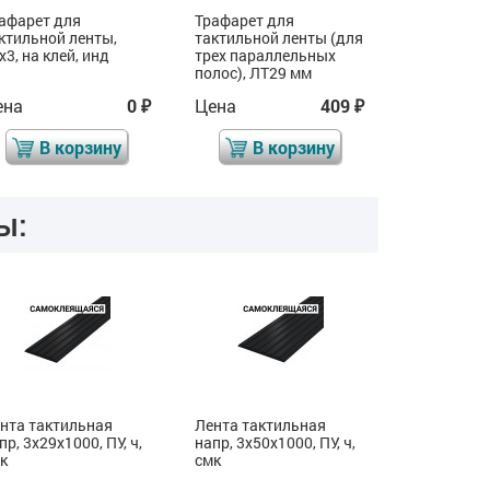
афарет для
Трафарет для
Трафарет 
ктильной ленты,
тактильной ленты (для
тактильной
x3, на клей, инд
трех параллельных
шести пар
полос), ЛТ29 мм
полос), ЛТ
ена
0
Цена
409
Цена
₽
₽
В корзину
В корзину
В 
ы:
нта тактильная
Лента тактильная
Лента так
пр, 3х29х1000, ПУ, ч,
напр, 3х50х1000, ПУ, ч,
направл, A
к
смк
ПВХ вст, ж