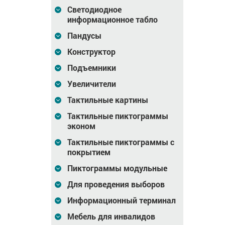
Светодиодное
Трафарет для
Трафарет для
нты (для
тактильной ленты (для
тактильной ленты,
информационное табло
льных
шести параллельных
29x3, на клей, инд
мм
полос), ЛТ29 мм
Пандусы
409
Цена
409
Цена
0
₽
₽
Конструктор
Подъемники
зину
В корзину
В корзину
Увеличители
Тактильные картины
Тактильные пиктограммы
эконом
Тактильные пиктограммы с
покрытием
Пиктограммы модульные
Для проведения выборов
ьная
Лента тактильная
Лента тактильная
Информационный терминал
00, ПВХ,
направл, AL46x4.5,
направл, AL46x4.5,
ПВХ вст, ч
ПВХ вст, ч, смк
Мебель для инвалидов