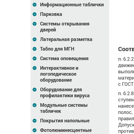
Информационные таблички
75
Цена
207
Цена
217
₽
₽
Парковка
зину
В корзину
В корзину
Системы открывания
дверей
Латеральная разметка
Соотв
Табло для МГН
Система оповещения
п. 6.2
движен
Интерактивное и
выполн
логопедическое
матери
оборудование
с ГОСТ 
Оборудование для
п. 6.2
профилактики вируса
ступен
Модульные системы
нанесе
табличек
полос,
правил
Покрытия напольные
Допуск
Фотолюминесцентные
проти