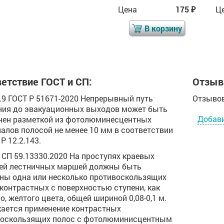
Цена
106
Цена
175
Ц
₽
₽
₽
В корзину
В корзину
етствие ГОСТ и СП:
Отзыв
.2.9 ГОСТ Р 51671-2020 Непрерывный путь
Отзывов
ия до эвакуационных выходов может быть
Добав
ен разметкой из фотолюминесцентных
алов полосой не менее 10 мм в соответствии
Р 12.2.143.
.8 СП 59.13330.2020 На проступях краевых
ей лестничных маршей должны быть
ны одна или несколько противоскользящих
 контрастных с поверхностью ступени, как
о, желтого цвета, общей шириной 0,08-0,1 м.
ается применение контрастных
воскользящих полос с фотолюминисцентным