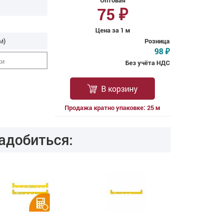
Оптовая
75
₽
Цена за 1 м
м)
Розница
98
₽
ки
Без учёта НДС
В корзину
Продажа кратно упаковке: 25 м
адобиться: