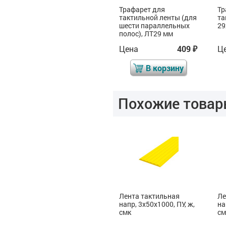
Трафарет для
Трафарет для
Тр
тактильной ленты (для
тактильной ленты (для
та
трех параллельных
шести параллельных
29
полос), ЛТ29 мм
полос), ЛТ29 мм
Цена
409
Цена
409
Ц
₽
₽
₽
В корзину
В корзину
Похожие товар
Лента тактильная
Лента тактильная
Ле
напр, 3х29х1000, ПУ, ж,
напр, 3х50х1000, ПУ, ж,
на
смк
смк
см