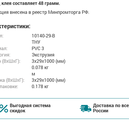
 клея составляет 48 грамм.
ция внесена в реестр Минпромторга РФ.
теристики:
л:
10140-29-B
ТНУ
ал:
PVC 3
огия:
Экструзия
 (ВxШxГ):
3x29x1000 (мм)
0.078 кг
м
ка (ВхШхГ):
3x29x1000 (мм)
упаковке:
0.178 кг
Выгодная система
Доставка по все
скидок
России