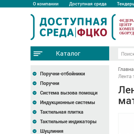
О компании
Доступная среда
Тендер
ФЕДЕР
ЦЕНТР
КОМПЛ
ОБОРУ
Каталог
Главна
Поручни-отбойники
Лента 
Поручни
Ле
Система вызова помощи
мат
Индукционные системы
Тактильная плитка
Тактильные индикаторы
Шуцлиния