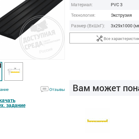
Материал:
PVC 3
Технология:
Экструзия
Размер (ВxШxГ):
3x29x1000 (м
Все характеристи
Вам может пон
ание
Отзывы
качать
ех. задание