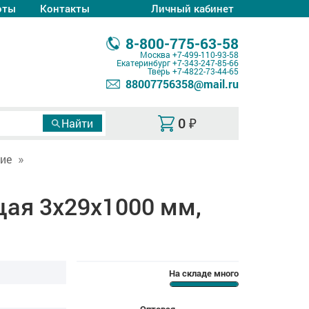
оты
Контакты
Личный кабинет
8-800-775-63-58
Москва
+7-499-110-93-58
Екатеринбург
+7-343-247-85-66
Тверь
+7-4822-73-44-65
88007756358@mail.ru
0
₽
ие
ая 3х29х1000 мм,
На складе много