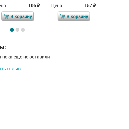
ена
106
Цена
157
Цена
₽
₽
В корзину
В корзину
В 
ы:
 пока еще не оставили
ить отзыв