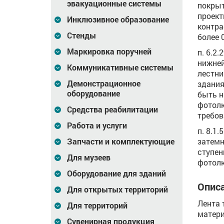
эвакуационные системы
покрыт
проект
Инклюзивное образование
контра
Стенды
более 0
Маркировка поручней
п. 6.2
нижней
Коммуникативные системы
лестни
Демонстрационное
здания
оборудование
быть н
фотолю
Средства реабилитации
требов
Работа и услуги
п. 8.1
затемн
Запчасти и комплектующие
ступен
Для музеев
фотол
Оборудование для зданий
Описа
Для открытых территорий
Лента 
Для территорий
матери
Сувенирная продукция