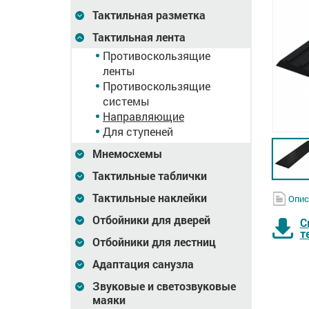
Тактильная разметка
Тактильная лента
Противоскользящие
ленты
Противоскользящие
системы
Направляющие
Для ступеней
Мнемосхемы
Тактильные таблички
Тактильные наклейки
Опис
Отбойники для дверей
С
т
Отбойники для лестниц
Адаптация санузла
Звуковые и светозвуковые
маяки