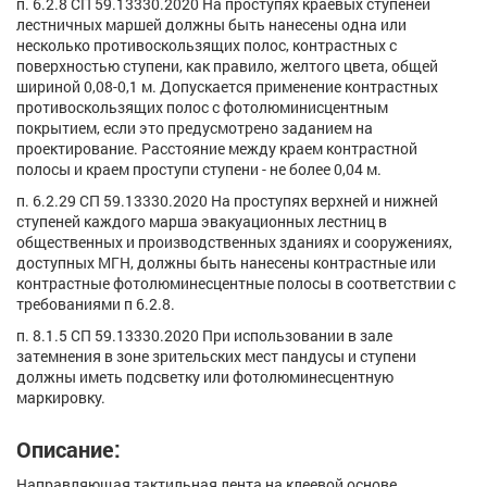
п. 6.2.8 СП 59.13330.2020 На проступях краевых ступеней
лестничных маршей должны быть нанесены одна или
несколько противоскользящих полос, контрастных с
поверхностью ступени, как правило, желтого цвета, общей
шириной 0,08-0,1 м. Допускается применение контрастных
противоскользящих полос с фотолюминисцентным
покрытием, если это предусмотрено заданием на
проектирование. Расстояние между краем контрастной
полосы и краем проступи ступени - не более 0,04 м.
п. 6.2.29 СП 59.13330.2020 На проступях верхней и нижней
ступеней каждого марша эвакуационных лестниц в
общественных и производственных зданиях и сооружениях,
доступных МГН, должны быть нанесены контрастные или
контрастные фотолюминесцентные полосы в соответствии с
требованиями п 6.2.8.
п. 8.1.5 СП 59.13330.2020 При использовании в зале
затемнения в зоне зрительских мест пандусы и ступени
должны иметь подсветку или фотолюминесцентную
маркировку.
Описание:
Направляющая тактильная лента на клеевой основе