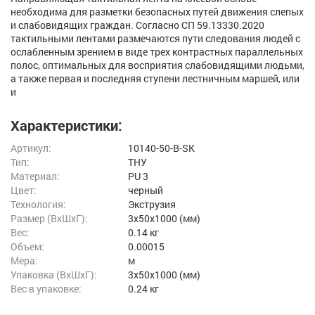
необходима для разметки безопасных путей движения слепых
и слабовидящих граждан. Согласно СП 59.13330.2020
тактильными лентами размечаются пути следования людей с
ослабленным зрением в виде трех контрастных параллельных
полос, оптимальных для восприятия слабовидящими людьми,
а также первая и последняя ступени лестничным маршей, или
и
Характеристики:
Артикул:
10140-50-B-SK
Тип:
ТНУ
Материал:
PU 3
Цвет:
черный
Технология:
Экструзия
Размер (ВxШxГ):
3x50x1000 (мм)
Вес:
0.14 кг
Объем:
0.00015
Мера:
м
Упаковка (ВхШхГ):
3x50x1000 (мм)
Вес в упаковке:
0.24 кг