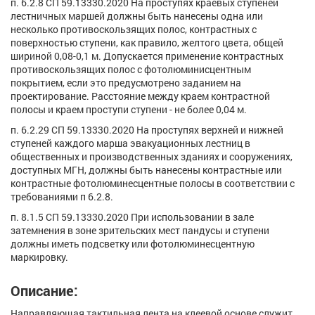
п. 6.2.8 СП 59.13330.2020 На проступях краевых ступеней
лестничных маршей должны быть нанесены одна или
несколько противоскользящих полос, контрастных с
поверхностью ступени, как правило, желтого цвета, общей
шириной 0,08-0,1 м. Допускается применение контрастных
противоскользящих полос с фотолюминисцентным
покрытием, если это предусмотрено заданием на
проектирование. Расстояние между краем контрастной
полосы и краем проступи ступени - не более 0,04 м.
п. 6.2.29 СП 59.13330.2020 На проступях верхней и нижней
ступеней каждого марша эвакуационных лестниц в
общественных и производственных зданиях и сооружениях,
доступных МГН, должны быть нанесены контрастные или
контрастные фотолюминесцентные полосы в соответствии с
требованиями п 6.2.8.
п. 8.1.5 СП 59.13330.2020 При использовании в зале
затемнения в зоне зрительских мест пандусы и ступени
должны иметь подсветку или фотолюминесцентную
маркировку.
Описание:
Направляющая тактильная лента на клеевой основе служит