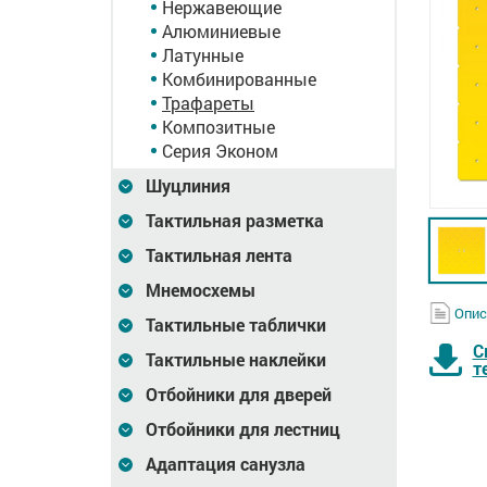
Нержавеющие
Алюминиевые
Латунные
Комбинированные
Трафареты
Композитные
Серия Эконом
Шуцлиния
Тактильная разметка
Тактильная лента
Мнемосхемы
Опис
Тактильные таблички
С
Тактильные наклейки
т
Отбойники для дверей
Отбойники для лестниц
Адаптация санузла
конусов,
Индикатор
Индикатор
нд
тактильный со
тактильный,