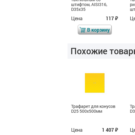
штифтом, AISI316,
ри
D35x35
шт
Цена
0
Цена
117
Ц
₽
₽
₽
В корзину
В корзину
Похожие товар
Трафарет для конусов
Трафарет для конусов
Тр
D25, 500x500мм
D25 500x500мм
D3
Цена
1 407
Цена
1 407
Ц
₽
₽
₽