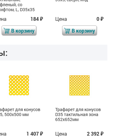
фленый, со
штифтом, A
ифтом, L, D35x35
D35x35
ена
184
Цена
0
Цена
₽
₽
В корзину
В корзину
В 
ы:
афарет для конусов
Трафарет для конусов
Трафарет д
5, 500x500 мм
D35 тактильная зона
D35, такти
652х652мм
638x638x3
ена
1 407
Цена
2 392
Цена
₽
₽