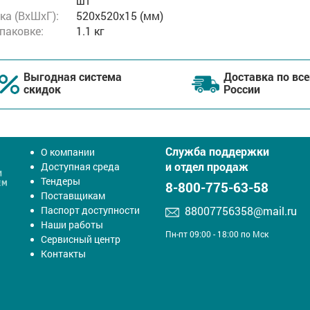
шт
ка (ВхШхГ):
520x520x15 (мм)
упаковке:
1.1 кг
Выгодная система
Доставка по все
скидок
России
Служба поддержки
О компании
и отдел продаж
Доступная среда
Тендеры
8-800-775-63-58
Поставщикам
Паспорт доступности
88007756358@mail.ru
Наши работы
Пн-пт 09:00 - 18:00 по Мск
Сервисный центр
Контакты