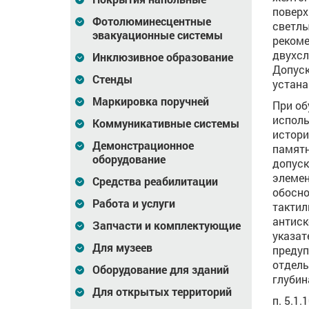
поверх
Фотолюминесцентные
светлы
эвакуационные системы
рекоме
двухсл
Инклюзивное образование
Допуск
Стенды
устана
Маркировка поручней
При об
исполь
Коммуникативные системы
истори
Демонстрационное
памятн
оборудование
допуск
элемен
Средства реабилитации
обосно
Работа и услуги
тактил
антиск
Запчасти и комплектующие
указат
Для музеев
преду
отдель
Оборудование для зданий
глубин
Для открытых территорий
п. 5.1