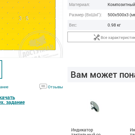
Материал:
Композитный
Размер (ВxШxГ):
500x500x3 (м
Вес:
0.98 кг
Все характеристи
Вам может пон
ание
Отзывы
качать
ех. задание
Трафарет для конусов,
Индикатор
Ин
35x5, сверл, инд
тактильный со
та