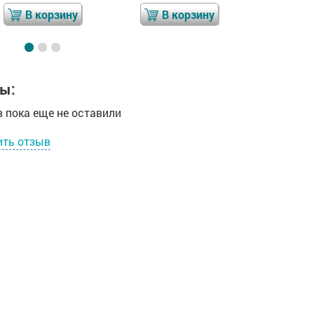
В корзину
В корзину
В 
ы:
 пока еще не оставили
ить отзыв