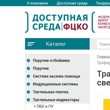
О компании
Доступная среда
Тендер
ФЕДЕР
ЦЕНТР
КОМПЛ
ОБОРУ
Каталог
Главна
Поручни-отбойники
Трафар
Поручни
Тр
Система вызова помощи
св
Индукционные системы
Тактильная плитка
Тактильные индикаторы
ПВХ и ПУ