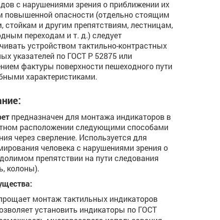
дов с нарушениями зрения о приближении их
м повышенной опасности (отдельно стоящим
, стойкам и другим препятствиям, лестницам,
дным переходам и т. д.) следует
чивать устройством тактильно-контрастных
ых указателей по ГОСТ Р 52875 или
нием фактуры поверхности пешеходного пути
бными характеристиками.
ние:
рет
предназначен для монтажа индикаторов в
тном расположении следующими способами
ния через сверление. Используется для
ирования человека с нарушениями зрения о
долимом препятствии на пути следования
ь, колоны).
ущества:
прощает монтаж тактильных индикаторов
озволяет установить индикаторы по ГОСТ