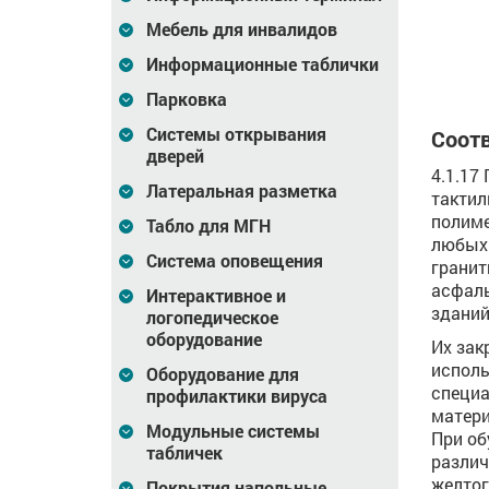
зину
В корзину
В корзину
Мебель для инвалидов
Информационные таблички
Парковка
Системы открывания
Соотв
дверей
4.1.17
Латеральная разметка
тактил
полиме
Табло для МГН
любых 
Система оповещения
гранит
асфаль
Интерактивное и
зданий
логопедическое
оборудование
Их зак
исполь
Оборудование для
специа
профилактики вируса
матери
Модульные системы
При об
табличек
различ
желтог
Покрытия напольные