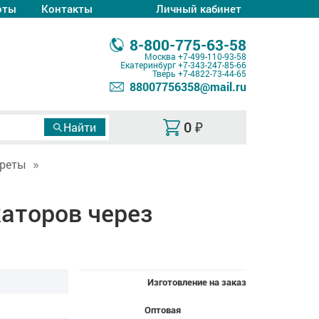
оты
Контакты
Личный кабинет
8-800-775-63-58
Москва
+7-499-110-93-58
Екатеринбург
+7-343-247-85-66
Тверь
+7-4822-73-44-65
88007756358@mail.ru
0
₽
реты
аторов через
Изготовление на заказ
Оптовая