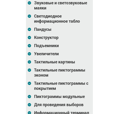
Звуковые и светозвуковые
штифтом, AISI316,
рифленый, со
маяки
D35x35
штифтом, L, D35x35
0
Цена
117
Цена
184
Светодиодное
₽
₽
информационное табло
зину
В корзину
В корзину
Пандусы
Конструктор
Подъемники
Увеличители
Тактильные картины
Тактильные пиктограммы
эконом
Тактильные пиктограммы с
покрытием
 конусов
Трафарет для конусов
Трафарет для конусов
ая зона
D35 330x1000x3 мм
D35 10087-12
Пиктограммы модульные
330x330x3мм
Для проведения выборов
2 076
Цена
1 857
Цена
613
₽
₽
Информационный терминал