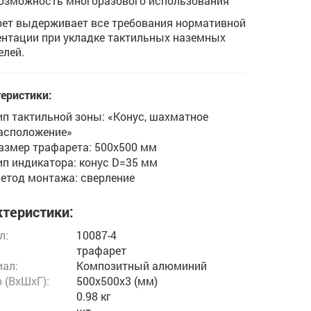
озможность многоразового использования
ет выдерживает все требования нормативной
нтации при укладке тактильных наземных
елей.
еристики:
ип тактильной зоны: «Конус, шахматное
асположение»
азмер трафарета: 500х500 мм
ип индикатора: конус D=35 мм
етод монтажа: сверление
теристики:
л:
10087-4
трафарет
ал:
Композитный алюминий
 (ВxШxГ):
500x500x3 (мм)
0.98 кг