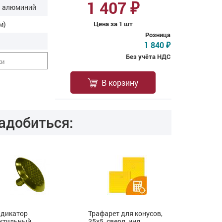
1 407
₽
 алюминий
м)
Цена за 1 шт
Розница
1 840
₽
Без учёта НДС
ки
В корзину
адобиться:
дикатор
Трафарет для конусов,
Индикатор
ктильный,
35x5, сверл, инд
тактильны