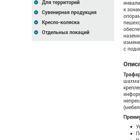
Для территорий
инвали
к зона
Сувенирная продукция
опорам
Кресло-коляска
пешехо
обеспе
Отдельных локаций
наземн
измене
с подо
Описа
Трафа
шахма
крепле
информ
непрео
(мебел
Преим
У
П