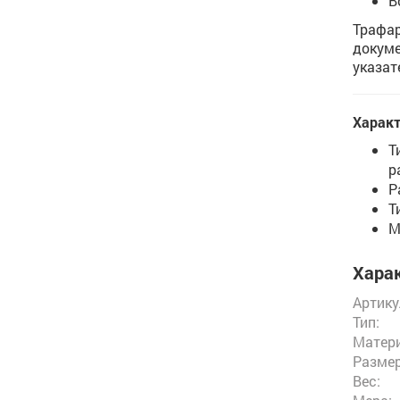
В
Трафар
докуме
указат
Характ
Т
р
Р
Т
М
Харак
Артику
Тип:
Матери
Размер
Вес: