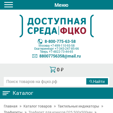
Меню
8-800-775-63-58
Москва
+7-499-110-93-58
Екатеринбург
+7-343-247-85-66
Тверь
+7-4822-73-44-65
88007756358@mail.ru
0
₽
Каталог
Главная
Каталог товаров
Тактильные индикаторы
Трафареты
Трафарет для конусов D25 500x500мм