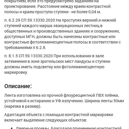
покрытием, если это предусмотрено заданием на
проектирование. Расстояние между краем контрастной
полосы и краем проступи ступени - не более 0,04 м.
п. 6.2.29 СП 59.13330.2020 На проступях верхней и нижней
ступеней каждого марша эвакуационных лестниц в
общественных и производственных зданиях и сооружениях,
доступных МГН, должны быть нанесены контрастные или
контрастные фотолюминесцентные полосы в соответствии с
требованиями п 6.2.8.
п. 8.1.5 СП 59.13330.2020 При использовании в зале
затемнения в зоне зрительских мест пандусы и ступени
должны иметь подсветку или фотолюминесцентную
маркировку.
Описание:
Лента изготовлена из прочной флоуресцентной ПВХ плёнки,
устойчивой к истиранию и УФ излучению. Ширина ленты 50мм
(нарезка в размер).
Адаптация объекта с помощью контрастной маркировки
включает выделение следующих объектов:
Дверные проемы. Благодаря применению контрастной