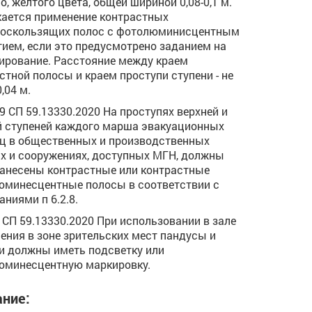
о, желтого цвета, общей шириной 0,08-0,1 м.
ается применение контрастных
воскользящих полос с фотолюминисцентным
ием, если это предусмотрено заданием на
ирование. Расстояние между краем
стной полосы и краем проступи ступени - не
,04 м.
.29 СП 59.13330.2020 На проступях верхней и
 ступеней каждого марша эвакуационных
ц в общественных и производственных
х и сооружениях, доступных МГН, должны
анесены контрастные или контрастные
минесцентные полосы в соответствии с
аниями п 6.2.8.
.5 СП 59.13330.2020 При использовании в зале
ения в зоне зрительских мест пандусы и
и должны иметь подсветку или
юминесцентную маркировку.
ние: