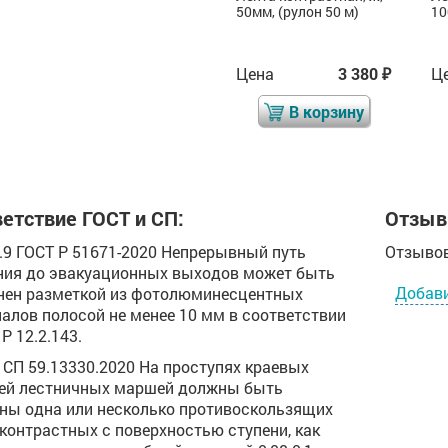
50мм, (рулон 5 м)
50мм, (рулон 50 м)
10
Цена
397
Цена
3 380
Ц
₽
₽
₽
В корзину
В корзину
етствие ГОСТ и СП:
Отзыв
.2.9 ГОСТ Р 51671-2020 Непрерывный путь
Отзывов
ия до эвакуационных выходов может быть
Добав
ен разметкой из фотолюминесцентных
алов полосой не менее 10 мм в соответствии
Р 12.2.143.
.8 СП 59.13330.2020 На проступях краевых
ей лестничных маршей должны быть
ны одна или несколько противоскользящих
 контрастных с поверхностью ступени, как