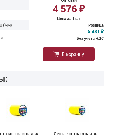
Оптовая
4 576
₽
Цена за 1 шт
0 (мм)
Розница
5 481
₽
ки
Без учёта НДС
В корзину
ы:
нта контрастная, ж,
Лента контрастная, ж,
Лента конт