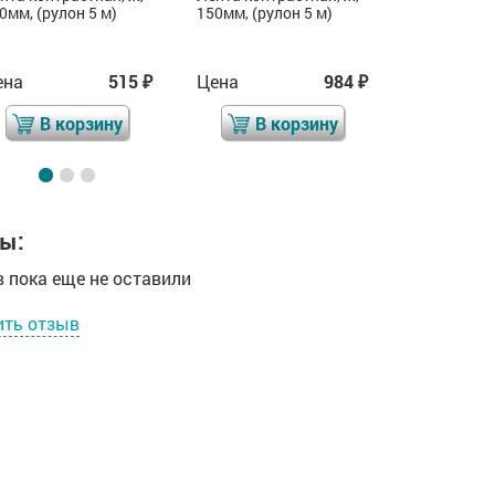
0мм, (рулон 5 м)
150мм, (рулон 5 м)
150мм, (ру
ена
515
Цена
984
Цена
₽
₽
В корзину
В корзину
В 
ы:
 пока еще не оставили
ить отзыв