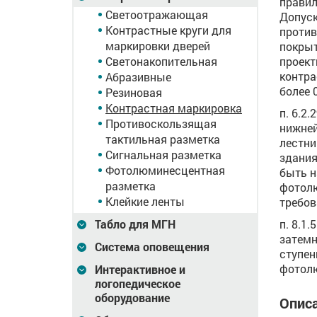
правил
Светоотражающая
Допуск
Контрастные круги для
проти
маркировки дверей
покрыт
Светонакопительная
проект
контра
Абразивные
более 0
Резиновая
Контрастная маркировка
п. 6.2
Противоскользящая
нижней
тактильная разметка
лестни
Сигнальная разметка
здания
Фотолюминесцентная
быть н
разметка
фотолю
Клейкие ленты
требов
Табло для МГН
п. 8.1
затемн
Система оповещения
ступен
фотол
Интерактивное и
логопедическое
оборудование
Описа