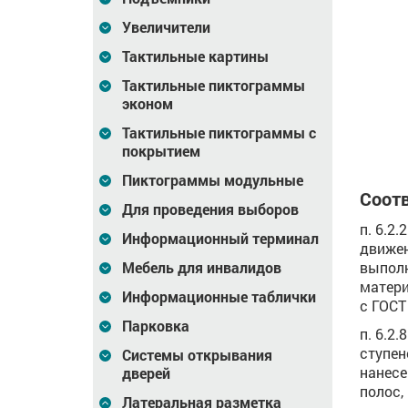
 10 м)
50мм, (рулон 10 м)
150мм, (рулон 10 м)
Увеличители
Тактильные картины
784
Цена
784
Цена
1 381
₽
₽
Тактильные пиктограммы
зину
В корзину
В корзину
эконом
Тактильные пиктограммы с
покрытием
Пиктограммы модульные
Соотв
Для проведения выборов
п. 6.2
Информационный терминал
движен
Мебель для инвалидов
выполн
матери
Информационные таблички
с ГОСТ 
Парковка
п. 6.2
ступен
Системы открывания
нанесе
дверей
полос,
Латеральная разметка