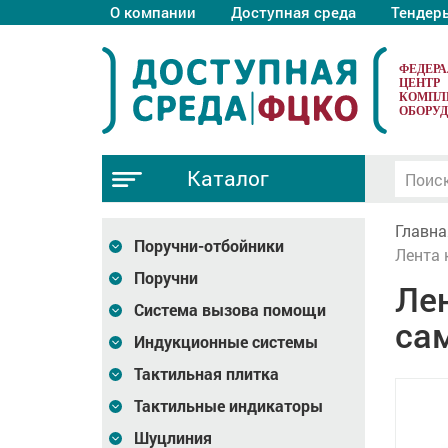
О компании
Доступная среда
Тендер
ФЕДЕР
ЦЕНТР
КОМПЛ
ОБОРУ
Каталог
Главна
Поручни-отбойники
Лента 
Поручни
Ле
Система вызова помощи
са
Индукционные системы
Тактильная плитка
Тактильные индикаторы
Шуцлиния