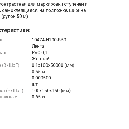
контрастная для маркировки ступеней и
, самоклеящаяся, на подложке, ширина
 (рулон 50 м)
теристики:
л:
10474-H100-R50
Лента
ал:
PVC 0,1
Желтый
 (ВxШxГ):
0.1x100x50000 (мм)
0.55 кг
:
0.000500
шт
ка (ВхШхГ):
100x150x150 (мм)
упаковке:
0.65 кг