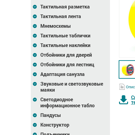
Тактильная разметка
Тактильная лента
Мнемосхемы
Тактильные таблички
Тактильные наклейки
Отбойники для дверей
Отбойники для лестниц
Адаптация санузла
Звуковые и светозвуковые
Опис
маяки
С
Светодиодное
т
информационное табло
Пандусы
Конструктор
тная, ж,
Лента контрастная, ж,
Лента контрастная, ж,
Подъемники