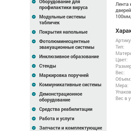
Оборудование для
Лента 
профилактики вируса
дверей
100мм,
Модульные системы
табличек
Харак
Покрытия напольные
Артику
Фотолюминесцентные
Тип:
эвакуационные системы
Матери
Инклюзивное образование
Цвет:
Стенды
Размер
Вес:
Маркировка поручней
Объем
Коммуникативные системы
Мера:
Упаков
Демонстрационное
Вес в 
оборудование
Средства реабилитации
Работа и услуги
Запчасти и комплектующие