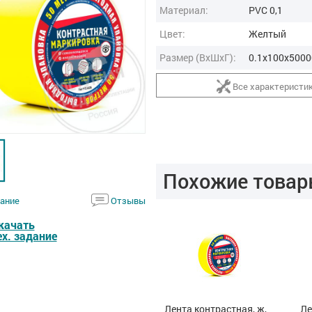
Материал:
PVC 0,1
Цвет:
Желтый
Размер (ВxШxГ):
0.1x100x5000
Все характеристи
Похожие товар
ание
Отзывы
качать
ех. задание
Лента контрастная, ж,
Лента контрастная, ж,
Ле