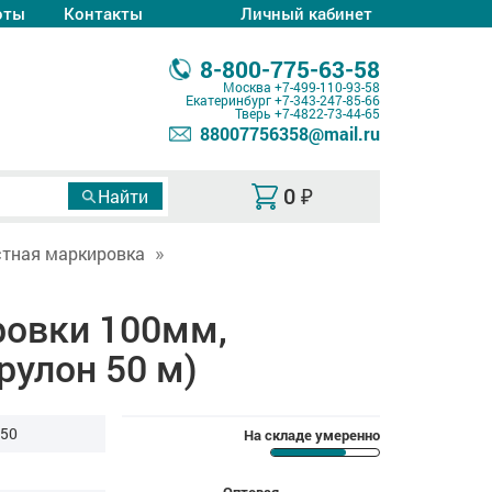
оты
Контакты
Личный кабинет
8-800-775-63-58
Москва
+7-499-110-93-58
Екатеринбург
+7-343-247-85-66
Тверь
+7-4822-73-44-65
88007756358@mail.ru
0
₽
тная маркировка
ровки 100мм,
рулон 50 м)
R50
На складе умеренно