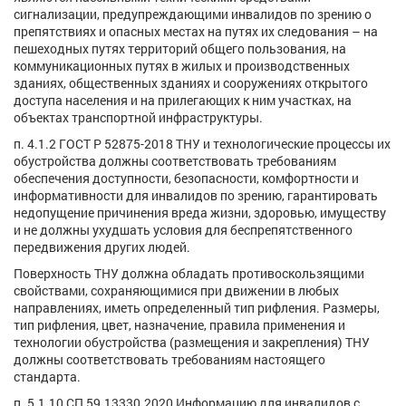
сигнализации, предупреждающими инвалидов по зрению о
препятствиях и опасных местах на путях их следования – на
пешеходных путях территорий общего пользования, на
коммуникационных путях в жилых и производственных
зданиях, общественных зданиях и сооружениях открытого
доступа населения и на прилегающих к ним участках, на
объектах транспортной инфраструктуры.
п. 4.1.2 ГОСТ Р 52875-2018 ТНУ и технологические процессы их
обустройства должны соответствовать требованиям
обеспечения доступности, безопасности, комфортности и
информативности для инвалидов по зрению, гарантировать
недопущение причинения вреда жизни, здоровью, имуществу
и не должны ухудшать условия для беспрепятственного
передвижения других людей.
Поверхность ТНУ должна обладать противоскользящими
свойствами, сохраняющимися при движении в любых
направлениях, иметь определенный тип рифления. Размеры,
тип рифления, цвет, назначение, правила применения и
технологии обустройства (размещения и закрепления) ТНУ
должны соответствовать требованиям настоящего
стандарта.
п. 5.1.10 СП 59.13330.2020 Информацию для инвалидов с