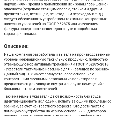
нарушениями зрения о приближении их к зонам повышенной
опасности (отдельно стоящим опорам, стойкам и другим
препятствиям, лестницам, пешеходным переходам и т. д.)
следует обеспечивать устройством тактильно-контрастных
наземных указателей по ГОСТ Р 52875 или изменением
фактуры поверхности пешеходного пути с подобными
характеристиками.
Описание:
Наша компания
разработала и вывела на производственный
уровень инновационную тактильную продукцию, полностью
отвечающую нормативным требованиям
ГОСТ Р 52875-2018
«Указатели тактильные наземные для инвалидов по зрению».
Данный вид ТНУ имеет полиуретановое основание с
контрастными сменными вставками из полистирола и
предназначен для укладки внутри и снаружи помещений с
большим потоком посетителей.
Такие наземные указатели дают возможность без труда
идентифицировать их людьми, испытывающими проблемы со
зрением, за счет контрастного эффекта. Это достигается с
помощью обустройства на черном основании индикаторов
черного цвета. Высота подъема тактильных рифов 4 мм.