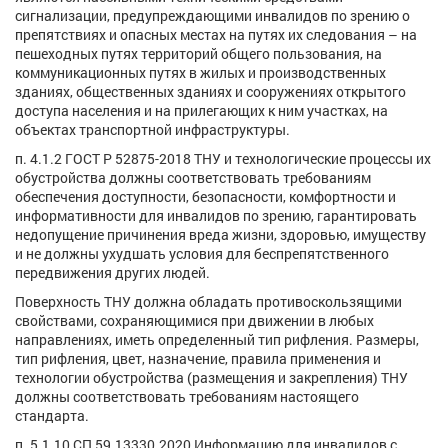
сигнализации, предупреждающими инвалидов по зрению о
препятствиях и опасных местах на путях их следования – на
пешеходных путях территорий общего пользования, на
коммуникационных путях в жилых и производственных
зданиях, общественных зданиях и сооружениях открытого
доступа населения и на прилегающих к ним участках, на
объектах транспортной инфраструктуры.
п. 4.1.2 ГОСТ Р 52875-2018 ТНУ и технологические процессы их
обустройства должны соответствовать требованиям
обеспечения доступности, безопасности, комфортности и
информативности для инвалидов по зрению, гарантировать
недопущение причинения вреда жизни, здоровью, имуществу
и не должны ухудшать условия для беспрепятственного
передвижения других людей.
Поверхность ТНУ должна обладать противоскользящими
свойствами, сохраняющимися при движении в любых
направлениях, иметь определенный тип рифления. Размеры,
тип рифления, цвет, назначение, правила применения и
технологии обустройства (размещения и закрепления) ТНУ
должны соответствовать требованиям настоящего
стандарта.
п. 5.1.10 СП 59.13330.2020 Информацию для инвалидов с