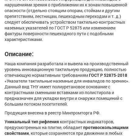
нарушениями зрения о приближении их к зонам повышенной
опасности (отдельно стоящим опорам, стойкам и другим
препятствиям, лестницам, пешеходным переходам и т. д.)
следует обеспечивать устройством тактильно-контрастных
наземных указателей по ГОСТ Р 52875 или изменением
фактуры поверхности пешеходного пути с подобными
характеристиками.
Описание:
Наша компания разработала и вывела на производственный
уровень инновационную тактильную продукцию, полностью
отвечающую нормативным требованиям
ГОСТ Р 52875-2018
«Указатели тактильные наземные для инвалидов по зрению».
Данный вид ТНУ имеет полиуретановое основание с
контрастными сменными вставками из полистирола и
предназначен для укладки внутри и снаружи помещений с
большим потоком посетителей.
Продукция внесена в реестр Минпромторга РФ.
Уникальный тип рифления
контрастных индикаторов,
предусмотренных на плитке, обладает
противоскользящими
свойствами
, которые сохраняются при движении в любых