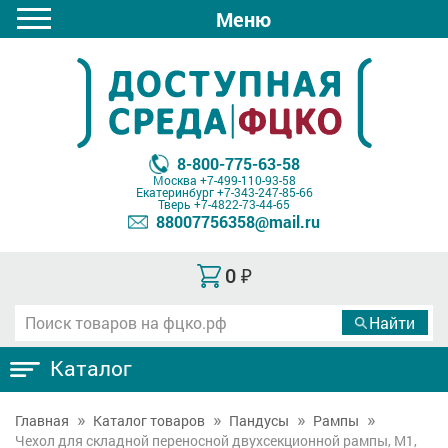
Меню
8-800-775-63-58
Москва
+7-499-110-93-58
Екатеринбург
+7-343-247-85-66
Тверь
+7-4822-73-44-65
88007756358@mail.ru
0
₽
Каталог
Главная
Каталог товаров
Пандусы
Рампы
Чехол для складной переносной двухсекционной рампы, М1,