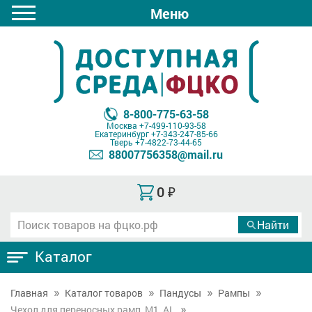
Меню
8-800-775-63-58
Москва
+7-499-110-93-58
Екатеринбург
+7-343-247-85-66
Тверь
+7-4822-73-44-65
88007756358@mail.ru
0
₽
Каталог
Главная
Каталог товаров
Пандусы
Рампы
Чехол для переносных рамп, М1, AL