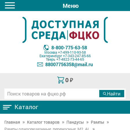
Меню
8-800-775-63-58
Москва
+7-499-110-93-58
Екатеринбург
+7-343-247-85-66
Тверь
+7-4822-73-44-65
88007756358@mail.ru
0
₽
Каталог
Главная
Каталог товаров
Пандусы
Рампы
Рампы односекционные, переносные, М2, AL