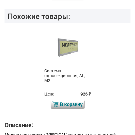
Похожие товары:
Система
односекционная, AL,
M2
Цена
926
₽
В корзину
Описание:
Модульная система "VERTICAL"
состоит из стандартной