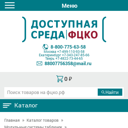
Меню
8-800-775-63-58
Москва
+7-499-110-93-58
Екатеринбург
+7-343-247-85-66
Тверь
+7-4822-73-44-65
88007756358@mail.ru
0
₽
Каталог
Главная
Каталог товаров
Модульные системы табличек