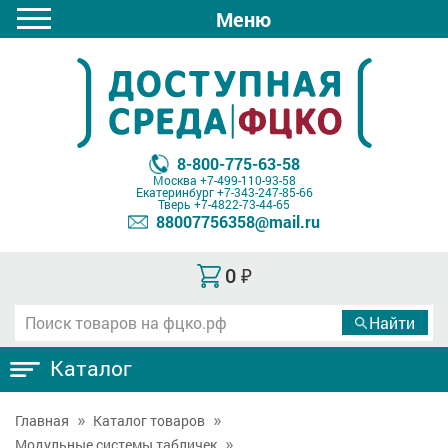
Меню
8-800-775-63-58
Москва
+7-499-110-93-58
Екатеринбург
+7-343-247-85-66
Тверь
+7-4822-73-44-65
88007756358@mail.ru
0
₽
Каталог
Главная
Каталог товаров
Модульные системы табличек