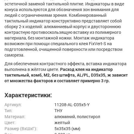
эстетичной заменой тактильной плитке. Индикаторы в виде
конуса используются для обозначения зон внимания для
людей с ограничениями зрения. Комбинированный
тактильный индикатор конструктивно представляет собой
сборку 2-х изделий: алюминиевый корпус и двустороннюю
контрастную противоскользящую вставку из полимерного
материала, без монтажной ножки. Монтаж индикатора
возможен при помощи специального клея FixVert-S на
подготовленной, очищенной поверхности или посредством
самореза.
Для обеспечения контрастного эффекта, вставка индикатора
выполнена в жёлтом цвете.
Расход клея на индикатор
тактильный, комб, М2, без штифта, AL/PL, D35х35, ж зависит
от множества факторов и составляет примерно 3 гр.
Характеристики:
Артикул:
11208-AL-D35x5-Y
Тип:
ТНУ
Материал:
алюминий, полистирол
Цвет:
желтый
Размер (ВxШxГ):
5x35x35 (мм)