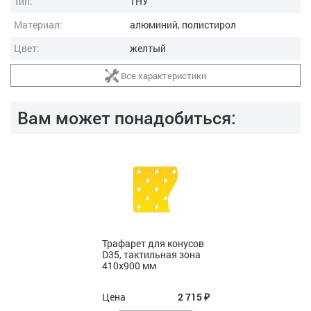
Тип:
ТНУ
Материал:
алюминий, полистирол
Цвет:
желтый
Все характеристики
Вам может понадобиться:
Клей
двухкомпонентный,
FIXVERT-S,
универсальный, 7 кг
Цена
8 501
₽