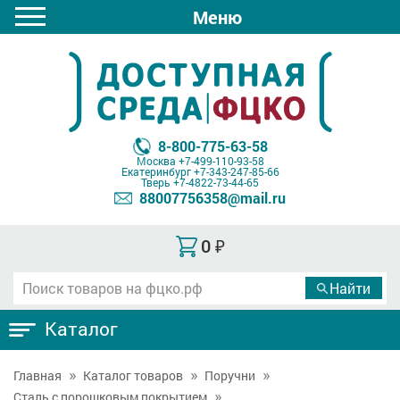
Меню
8-800-775-63-58
Москва
+7-499-110-93-58
Екатеринбург
+7-343-247-85-66
Тверь
+7-4822-73-44-65
88007756358@mail.ru
0
₽
Каталог
Главная
Каталог товаров
Поручни
Сталь с порошковым покрытием