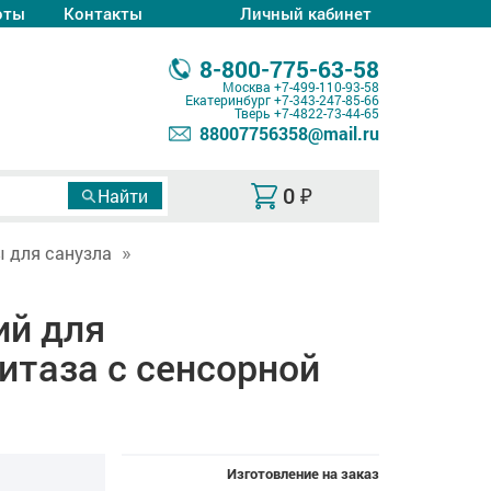
оты
Контакты
Личный кабинет
8-800-775-63-58
Москва
+7-499-110-93-58
Екатеринбург
+7-343-247-85-66
Тверь
+7-4822-73-44-65
88007756358@mail.ru
0
₽
 для санузла
ий для
итаза с сенсорной
Изготовление на заказ