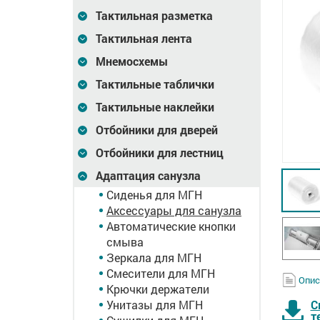
Тактильная разметка
Тактильная лента
Мнемосхемы
Тактильные таблички
Тактильные наклейки
Отбойники для дверей
Отбойники для лестниц
Адаптация санузла
Сиденья для МГН
Аксессуары для санузла
Автоматические кнопки
смыва
Зеркала для МГН
Смесители для МГН
Опис
Крючки держатели
С
Унитазы для МГН
т