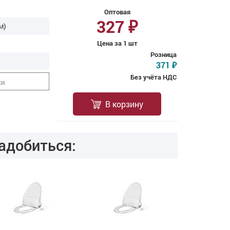
Оптовая
327
₽
м)
Цена за 1 шт
Розница
371
₽
Без учёта НДС
ки
В корзину
адобиться: