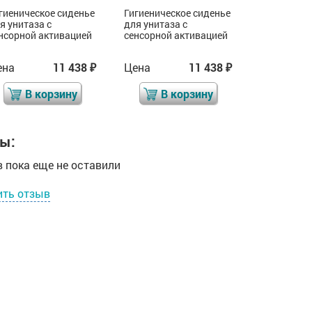
гиеническое сиденье
Гигиеническое сиденье
Гигиеничес
я унитаза с
для унитаза с
для унитаз
нсорной активацией
сенсорной активацией
сенсорной 
ена
11 438
Цена
11 438
Цена
₽
₽
В корзину
В корзину
В 
ы:
 пока еще не оставили
ить отзыв