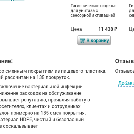
Гигиеническое сиденье
Гигиеническое сиденье
Ги
для унитаза с
для унитаза с
дл
сенсорной активацией
сенсорной активацией
се
Цена
11 438
Цена
11 438
Ц
₽
₽
₽
В корзину
В корзину
ние:
Отзыв
со сменным покрытием из пищевого пластика,
Отзывов
й рассчитан на 135 прокруток.
Добав
сключение бактериальной инфекции
нижение расходов на обслуживание
овышает репутацию, проявляя заботу о
осетителях, клиентах и сотрудниках
улон примерно на 135 смен покрытия.
атериал HDPE, чистый и безопасный
е соскальзывает