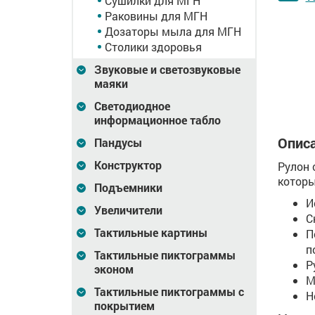
Сушилки для МГН
Гигиеническое сиденье
Гигиеническое сиденье
Раковины для МГН
для унитаза с
для унитаза с
Дозаторы мыла для МГН
сенсорной активацией
сенсорной активацией
Столики здоровья
Цена
11 438
Цена
11 438
Звуковые и светозвуковые
₽
маяки
В корзину
В корзину
Светодиодное
информационное табло
Описа
Пандусы
Конструктор
Рулон 
которы
Подъемники
И
Увеличители
С
Тактильные картины
П
п
Тактильные пиктограммы
Р
эконом
М
Тактильные пиктограммы с
Н
покрытием