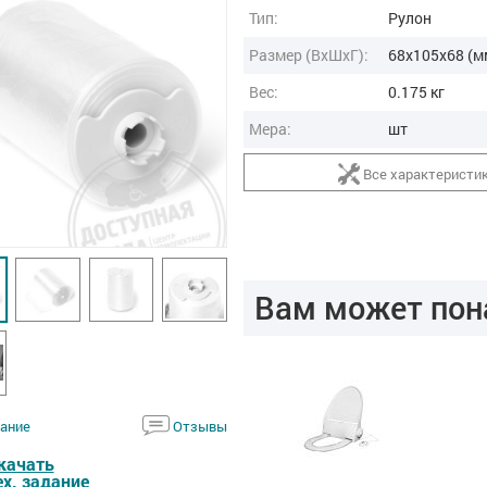
Тип:
Рулон
Размер (ВxШxГ):
68x105x68 (м
Вес:
0.175 кг
Мера:
шт
Все характеристи
Вам может пон
ание
Отзывы
качать
ех. задание