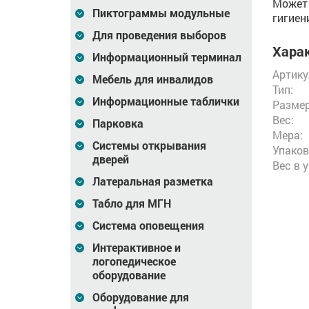
Может 
Пиктограммы модульные
гигиен
Для проведения выборов
Харак
Информационный терминал
Артику
Мебель для инвалидов
Тип:
Информационные таблички
Размер
Вес:
Парковка
Мера:
Системы открывания
Упаков
дверей
Вес в 
Латеральная разметка
Табло для МГН
Система оповещения
Интерактивное и
логопедическое
оборудование
Оборудование для