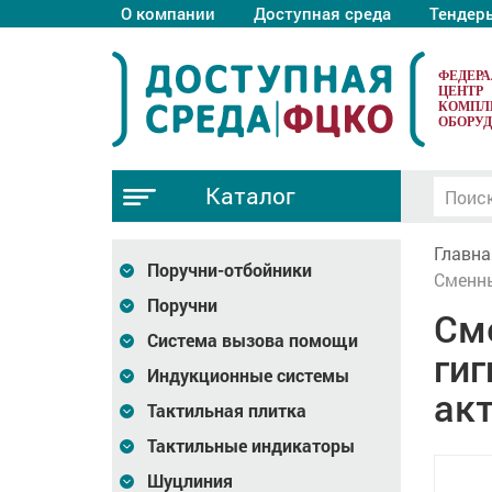
О компании
Доступная среда
Тендер
ФЕДЕР
ЦЕНТР
КОМПЛ
ОБОРУ
Каталог
Главна
Поручни-отбойники
Сменны
Поручни
См
Система вызова помощи
гиг
Индукционные системы
ак
Тактильная плитка
Тактильные индикаторы
Шуцлиния