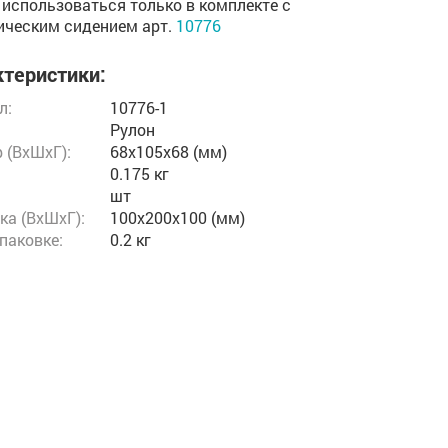
использоваться только в комплекте с
ическим сидением арт.
10776
теристики:
л:
10776-1
Рулон
 (ВxШxГ):
68x105x68 (мм)
0.175 кг
шт
ка (ВхШхГ):
100x200x100 (мм)
упаковке:
0.2 кг