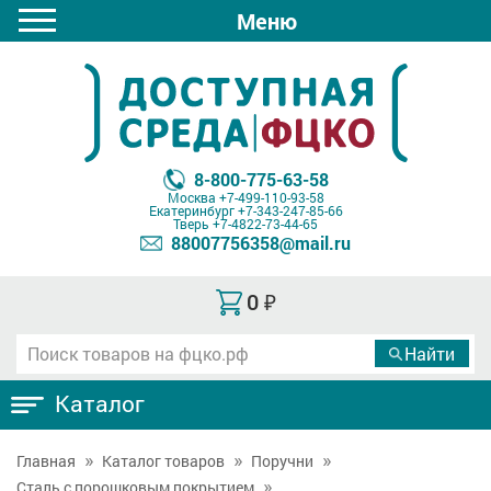
Меню
8-800-775-63-58
Москва
+7-499-110-93-58
Екатеринбург
+7-343-247-85-66
Тверь
+7-4822-73-44-65
88007756358@mail.ru
0
₽
Каталог
Главная
Каталог товаров
Поручни
Сталь с порошковым покрытием