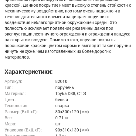
краской. Данное покрытие имеет высокую степень стойкости к
механическому воздействию, поэтому очень надежно и в
течение длительного времени защищает поручни от
воздействия неблагоприятной окружающей среды. Это
полностью исключает появление ржавчины даже при
эксплуатации лестничного ограждения и ограждения пандуса
на открытом воздухе. Помимо этого, поручни покрыты
порошковой краской цветом «хром» и выглядят такие поручни
ничуть не хуже, чем изготовленных из более дорогих
материалов.
Характеристики:
Артикул:
82010
Тип:
поручень
Материал:
Труба D38, СТ З
Цвет:
белый
Технология:
сварка
Размер (ВxШxГ):
80x300x120 (мм)
Вес:
0.71 кг
Мера:
шт
Упаковка (ВхШхГ):
90x310x130 (мм)
Вес в упаковке:
1.2 кг