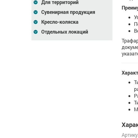
Для территорий
Преим
Сувенирная продукция
У
Кресло-коляска
П
В
Отдельных локаций
Трафар
докуме
указат
Характ
Т
р
Р
Т
М
Харак
Артику