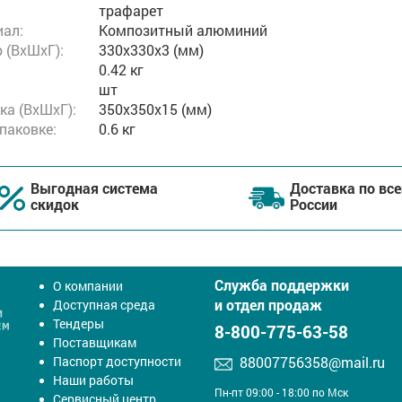
трафарет
ал:
Композитный алюминий
 (ВxШxГ):
330x330x3 (мм)
0.42 кг
шт
ка (ВхШхГ):
350x350x15 (мм)
упаковке:
0.6 кг
Выгодная система
Доставка по все
скидок
России
Служба поддержки
О компании
и отдел продаж
Доступная среда
Тендеры
8-800-775-63-58
Поставщикам
Паспорт доступности
88007756358@mail.ru
Наши работы
Пн-пт 09:00 - 18:00 по Мск
Сервисный центр