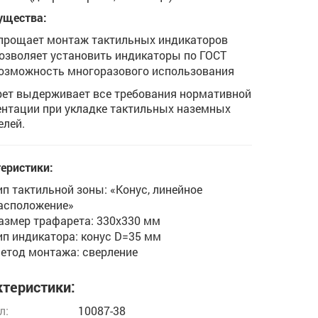
ущества:
прощает монтаж тактильных индикаторов
озволяет установить индикаторы по ГОСТ
озможность многоразового использования
ет выдерживает все требования нормативной
нтации при укладке тактильных наземных
елей.
еристики:
ип тактильной зоны: «Конус, линейное
асположение»
азмер трафарета: 330х330 мм
ип индикатора: конус D=35 мм
етод монтажа: сверление
теристики:
л:
10087-38