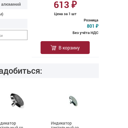
613
₽
 алюминий
м)
Цена за 1 шт
Розница
801
₽
Без учёта НДС
ки
В корзину
адобиться:
дикатор
Индикатор
Индикатор
ктильный со
тактильный со
тактильный