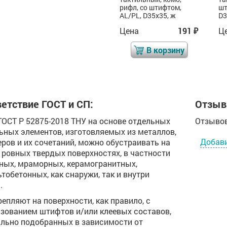
рифл, со штифтом,
рифл, со штифтом,
шт
AL/PL, D35x35, ч
AL/PL, D35x35, ж
D3
Цена
179
Цена
191
Ц
₽
₽
₽
В корзину
В корзину
етствие ГОСТ и СП:
Отзыв
 ГОСТ Р 52875-2018 ТНУ на основе отдельных
Отзывов
ьных элементов, изготовляемых из металлов,
Добав
ров и их сочетаний, можно обустраивать на
ровных твердых поверхностях, в частности
ных, мраморных, керамогранитных,
тобетонных, как снаружи, так и внутри
.
репляют на поверхности, как правило, с
зованием штифтов и/или клеевых составов,
льно подобранных в зависимости от