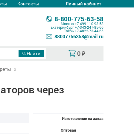
оты
Контакты
Личный кабинет
8-800-775-63-58
Москва
+7-499-110-93-58
Екатеринбург
+7-343-247-85-66
Тверь
+7-4822-73-44-65
88007756358@mail.ru
0
₽
реты
аторов через
Изготовление на заказ
Оптовая