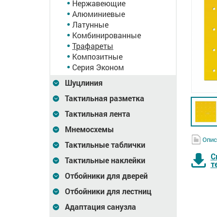
Нержавеющие
Алюминиевые
Латунные
Комбинированные
Трафареты
Композитные
Серия Эконом
Шуцлиния
Тактильная разметка
Тактильная лента
Мнемосхемы
Опис
Тактильные таблички
С
Тактильные наклейки
т
Отбойники для дверей
Отбойники для лестниц
Адаптация санузла
Индикатор
Индикатор
омб,
тактильный со
тактильный со