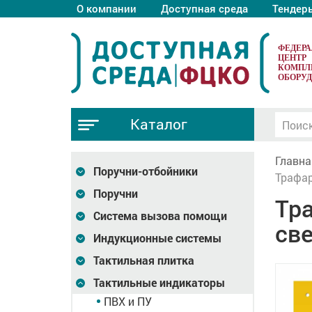
О компании
Доступная среда
Тендер
ФЕДЕР
ЦЕНТР
КОМПЛ
ОБОРУ
Каталог
Главна
Поручни-отбойники
Трафар
Поручни
Тр
Система вызова помощи
све
Индукционные системы
Тактильная плитка
Тактильные индикаторы
ПВХ и ПУ