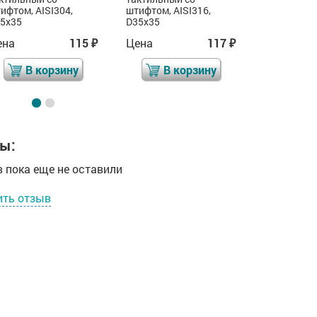
ифтом, AISI304,
штифтом, AISI316,
рифл, со ш
5x35
D35x35
AL/PL, D35x
ена
115
Цена
117
Цена
₽
₽
В корзину
В корзину
В 
ы:
 пока еще не оставили
ить отзыв