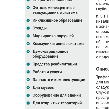
отдель
Фотолюминесцентные
глубин
эвакуационные системы
п. 5.1
Инклюзивное образование
инвали
к зона
Стенды
опорам
Маркировка поручней
пешехо
обеспе
Коммуникативные системы
наземн
Демонстрационное
измене
оборудование
с подо
Средства реабилитации
Описа
Работа и услуги
Трафа
Запчасти и комплектующие
для мо
следую
Для музеев
Служит
Оборудование для зданий
простр
информ
Для открытых территорий
следов