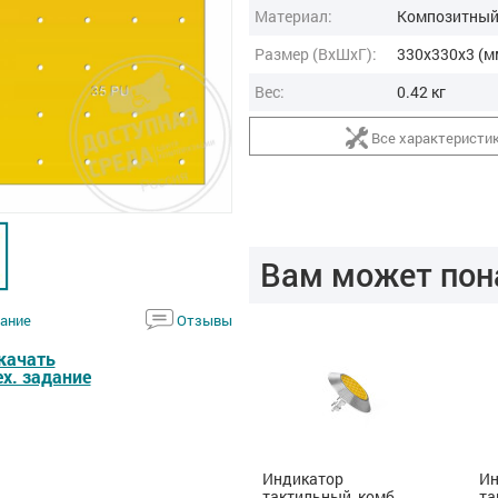
Материал:
Композитный
Размер (ВxШxГ):
330x330x3 (м
Вес:
0.42 кг
Все характеристи
Вам может пон
ание
Отзывы
качать
ех. задание
Индикатор
Индикатор
Ин
тактильный, комб,
тактильный, комб,
та