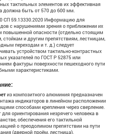
ных тактильных элементов их эффективная
а должна быть от 570 до 600 мм.
.10 СП 59.13330.2020 Информацию для
дов с нарушениями зрения о приближении их
м повышенной опасности (отдельно стоящим
, стойкам и другим препятствиям, лестницам,
дным переходам и т. д.) следует
чивать устройством тактильно-контрастных
ых указателей по ГОСТ Р 52875 или
нием фактуры поверхности пешеходного пути
бными характеристиками.
ние:
рет
из композитного алюминия предназначен
нтажа индикаторов в линейном расположении
щими способами крепления через сверление.
 для ориентирования незрячего человека в
анстве, обеспечения его тактильной
ацией о преодолимом препятствии на пути
ания (дверной проём, лестница).