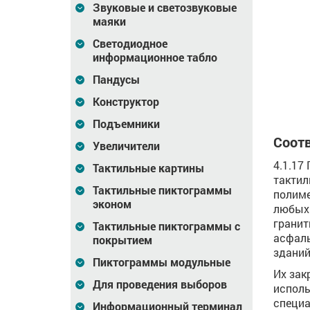
Звуковые и светозвуковые
том,
штифтом, AISI304,
штифтом, AISI316,
маяки
, ж
D35x35
D35x35
191
Цена
115
Цена
117
Светодиодное
₽
₽
информационное табло
зину
В корзину
В корзину
Пандусы
Конструктор
Подъемники
Соотв
Увеличители
4.1.17
Тактильные картины
тактил
Тактильные пиктограммы
полиме
эконом
любых 
гранит
Тактильные пиктограммы с
асфаль
покрытием
зданий
Пиктограммы модульные
Их зак
Для проведения выборов
исполь
специа
Информационный терминал