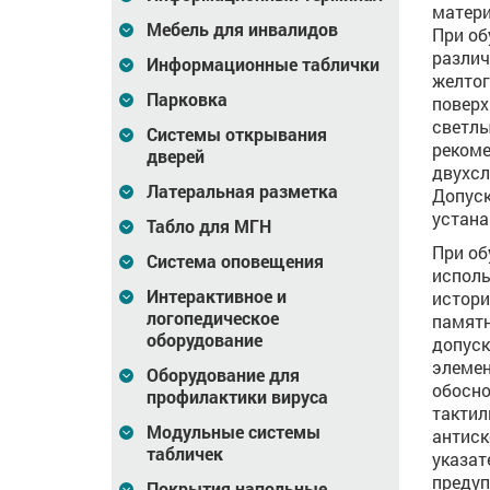
матери
Мебель для инвалидов
При об
различ
Информационные таблички
желтог
Парковка
поверх
светлы
Системы открывания
рекоме
дверей
двухсл
Латеральная разметка
Допуск
устана
Табло для МГН
При об
Система оповещения
исполь
Интерактивное и
истори
логопедическое
памятн
оборудование
допуск
элемен
Оборудование для
обосно
профилактики вируса
тактил
Модульные системы
антиск
табличек
указат
преду
Покрытия напольные