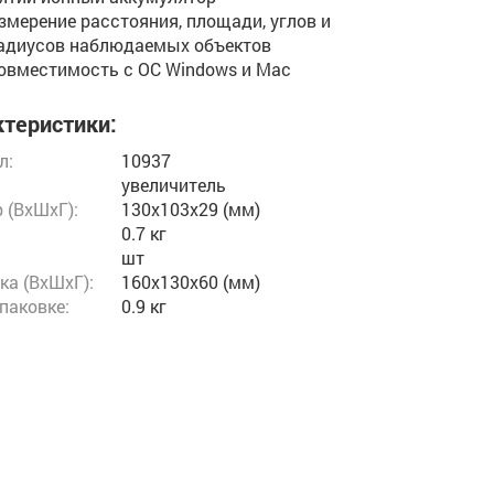
змерение расстояния, площади, углов и
адиусов наблюдаемых объектов
овместимость с ОС Windows и Mac
теристики:
л:
10937
увеличитель
 (ВxШxГ):
130x103x29 (мм)
0.7 кг
шт
ка (ВхШхГ):
160x130x60 (мм)
упаковке:
0.9 кг