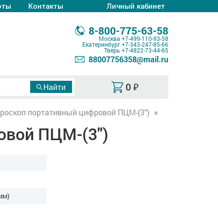
оты
Контакты
Личный кабинет
8-800-775-63-58
Москва
+7-499-110-93-58
Екатеринбург
+7-343-247-85-66
Тверь
+7-4822-73-44-65
88007756358@mail.ru
0
₽
роскоп портативный цифровой ПЦМ-(3")
вой ПЦМ-(3")
мм)