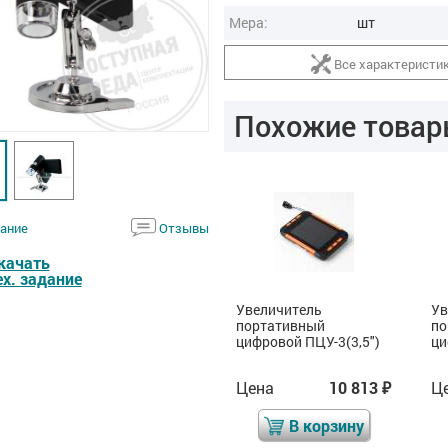
Мера:
шт
Все характеристи
Похожие товар
ание
Отзывы
качать
ех. задание
Увеличитель
Увеличитель
Ув
портативный
портативный
по
цифровой ПЦУ-1(7")
цифровой ПЦУ-3(3,5")
ци
Цена
84 659
Цена
10 813
Ц
₽
₽
₽
В корзину
В корзину