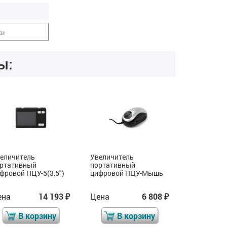
ки
ы:
еличитель
Увеличитель
Увеличите
ртативный
портативный
портативн
фровой ПЦУ-5(3,5")
цифровой ПЦУ-Мышь
цифровой П
серый
ена
14 193
Цена
6 808
Цена
₽
₽
В корзину
В корзину
В 