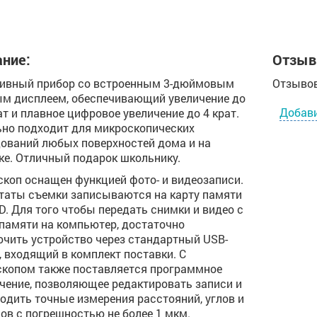
ние:
Отзыв
тивный прибор со встроенным 3-дюймовым
Отзывов
м дисплеем, обеспечивающий увеличение до
Добав
ат и плавное цифровое увеличение до 4 крат.
но подходит для микроскопических
ований любых поверхностей дома и на
ке. Отличный подарок школьнику.
коп оснащен функцией фото- и видеозаписи.
таты съемки записываются на карту памяти
D. Для того чтобы передать снимки и видео с
памяти на компьютер, достаточно
чить устройство через стандартный USB-
, входящий в комплект поставки. С
копом также поставляется программное
чение, позволяющее редактировать записи и
одить точные измерения расстояний, углов и
ов с погрешностью не более 1 мкм.