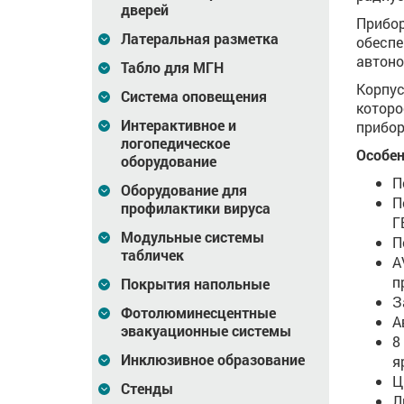
дверей
Прибор
Латеральная разметка
обеспе
автоно
Табло для МГН
Корпус
Система оповещения
которо
Интерактивное и
прибор
логопедическое
Особен
оборудование
П
Оборудование для
П
профилактики вируса
Г
Модульные системы
П
табличек
A
п
Покрытия напольные
З
Фотолюминесцентные
А
эвакуационные системы
8
Инклюзивное образование
я
Ц
Стенды
Л