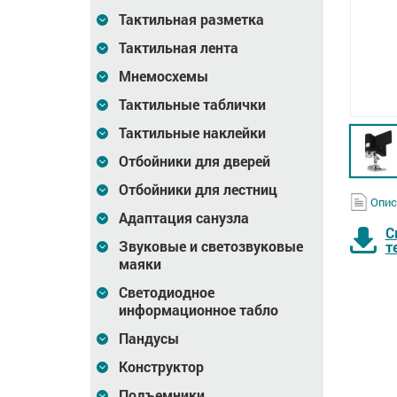
Тактильная разметка
Тактильная лента
Мнемосхемы
Тактильные таблички
Тактильные наклейки
Отбойники для дверей
Отбойники для лестниц
Опис
Адаптация санузла
С
Звуковые и светозвуковые
т
маяки
Увеличитель
Увеличитель
портативный
портативный
Светодиодное
6(3,5"),
цифровой ПЦУ-9(4,3")
цифровой ПЦУ-11(5")
информационное табло
Пандусы
15 172
Цена
21 858
Цена
33 282
₽
₽
Конструктор
зину
В корзину
В корзину
Подъемники