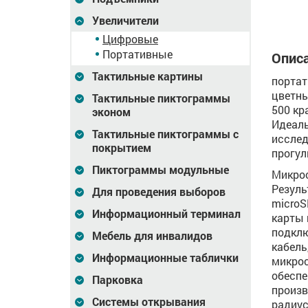
Увеличители
Цифровые
Портативные
Описа
Тактильные картины
порта
цветны
Тактильные пиктограммы
500 кр
эконом
Идеаль
Тактильные пиктограммы с
исслед
покрытием
прогул
Пиктограммы модульные
Микрос
Резуль
Для проведения выборов
microS
Информационный терминал
карты 
подклю
Мебель для инвалидов
кабель
Информационные таблички
микрос
обеспе
Парковка
произв
Системы открывания
радиус