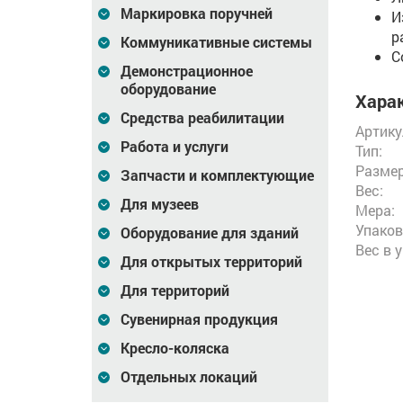
Маркировка поручней
И
р
Коммуникативные системы
С
Демонстрационное
оборудование
Харак
Средства реабилитации
Артику
Работа и услуги
Тип:
Размер
Запчасти и комплектующие
Вес:
Для музеев
Мера:
Упаков
Оборудование для зданий
Вес в 
Для открытых территорий
Для территорий
Сувенирная продукция
Кресло-коляска
Отдельных локаций