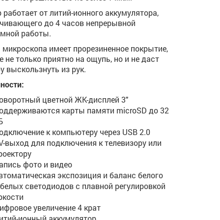
 работает от литий-ионного аккумулятора,
чивающего до 4 часов непрерывной
мной работы.
 микроскопа имеет прорезиненное покрытие,
е не только приятно на ощупь, но и не даст
у выскользнуть из рук.
ности:
оворотный цветной ЖК-дисплей 3"
оддерживаются карты памяти microSD до 32
Б
одключение к компьютеру через USB 2.0
V-выход для подключения к телевизору или
роектору
апись фото и видео
втоматическая экспозиция и баланс белого
 белых светодиодов с плавной регулировкой
ркости
ифровое увеличение 4 крат
итий-ионный аккумулятор