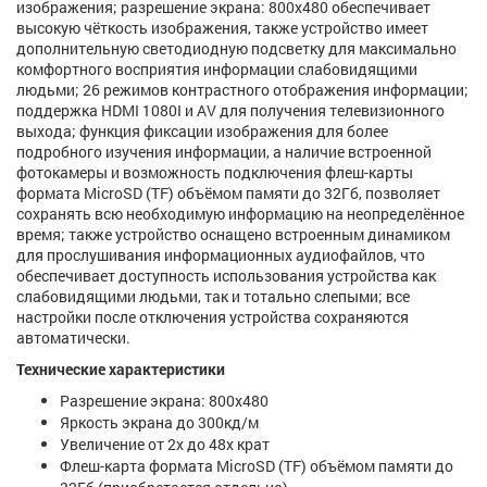
изображения; разрешение экрана: 800х480 обеспечивает
высокую чёткость изображения, также устройство имеет
дополнительную светодиодную подсветку для максимально
комфортного восприятия информации слабовидящими
людьми; 26 режимов контрастного отображения информации;
поддержка HDMI 1080I и AV для получения телевизионного
выхода; функция фиксации изображения для более
подробного изучения информации, а наличие встроенной
фотокамеры и возможность подключения флеш-карты
формата MicroSD (TF) объёмом памяти до 32Гб, позволяет
сохранять всю необходимую информацию на неопределённое
время; также устройство оснащено встроенным динамиком
для прослушивания информационных аудиофайлов, что
обеспечивает доступность использования устройства как
слабовидящими людьми, так и тотально слепыми; все
настройки после отключения устройства сохраняются
автоматически.
Технические характеристики
Разрешение экрана: 800х480
Яркость экрана до 300кд/м
Увеличение от 2х до 48х крат
Флеш-карта формата MicroSD (TF) объёмом памяти до