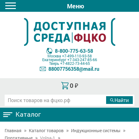
Меню
8-800-775-63-58
Москва
+7-499-110-93-58
Екатеринбург
+7-343-247-85-66
Тверь
+7-4822-73-44-65
88007756358@mail.ru
0
₽
Каталог
Главная
Каталог товаров
Индукционные системы
Портативные
Volna-1