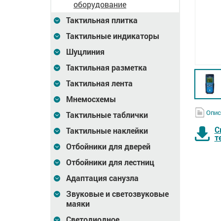
оборудование
Тактильная плитка
Тактильные индикаторы
Шуцлиния
Тактильная разметка
Тактильная лента
Мнемосхемы
Опис
Тактильные таблички
С
Тактильные наклейки
т
Отбойники для дверей
Отбойники для лестниц
Адаптация санузла
Vert-Ti
Vert-Ti
Звуковые и светозвуковые
маяки
Светодиодное