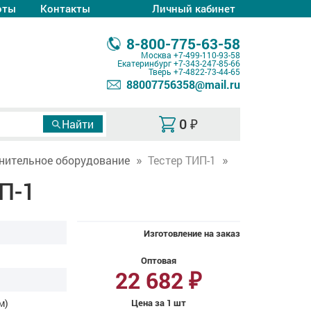
оты
Контакты
Личный кабинет
8-800-775-63-58
Москва
+7-499-110-93-58
Екатеринбург
+7-343-247-85-66
Тверь
+7-4822-73-44-65
88007756358@mail.ru
0
₽
нительное оборудование
Тестер ТИП-1
П-1
Изготовление на заказ
Оптовая
22 682
₽
м)
Цена за 1 шт