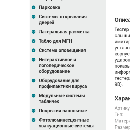
Парковка
Системы открывания
Описа
дверей
Тестер
Латеральная разметка
слышим
Табло для МГН
имитир
устано
Система оповещения
корпу
Интерактивное и
удароп
логопедическое
показ
оборудование
информ
тестер
Оборудование для
9В).
профилактики вируса
Модульные системы
Харак
табличек
Артику
Покрытия напольные
Тип:
Фотолюминесцентные
Матери
эвакуационные системы
Размер