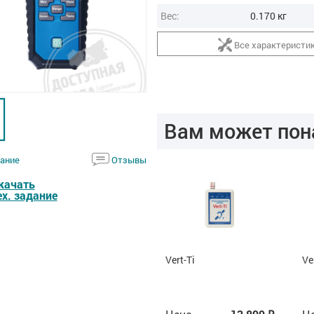
Вес:
0.170 кг
Все характеристи
Вам может пон
ание
Отзывы
качать
ех. задание
Vert-Ti
Vert-Ti
Ve