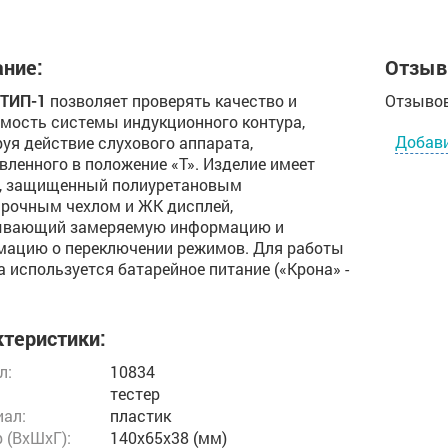
ние:
Отзыв
 ТИП-1
позволяет проверять качество и
Отзывов
ость системы индукционного контура,
Добав
уя действие слухового аппарата,
вленного в положение «Т». Изделие имеет
с, защищенный полиуретановым
рочным чехлом и ЖК дисплей,
ывающий замеряемую информацию и
ацию о переключении режимов. Для работы
а используется батарейное питание («Крона» -
теристики:
л:
10834
тестер
ал:
пластик
 (ВxШxГ):
140x65x38 (мм)