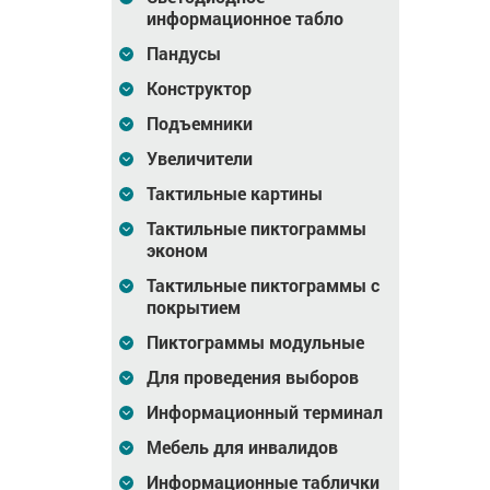
Цена
13 899
Цена
13 899
₽
информационное табло
В корзину
В корзину
Пандусы
Конструктор
Подъемники
Увеличители
Тактильные картины
Тактильные пиктограммы
эконом
Тактильные пиктограммы с
покрытием
ель ВМ
Выносная панель РСД
Персональная
6,35
индукционная петля
Пиктограммы модульные
Для проведения выборов
7 020
Цена
7 020
Цена
8 840
₽
₽
Информационный терминал
зину
В корзину
В корзину
Мебель для инвалидов
Информационные таблички