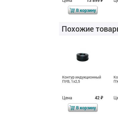
Цена
13 899
Цена
13 899
Ц
₽
₽
₽
В корзину
В корзину
Похожие товар
Экран для контура
Контур индукционный
Ко
ПУВ, 1х2,5
ПУ
Цена
1 156
Цена
42
Ц
₽
₽
₽
В корзину
В корзину