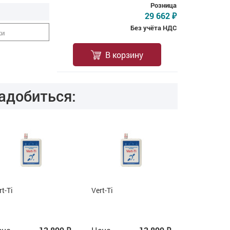
Розница
29 662
₽
Без учёта НДС
ки
В корзину
адобиться:
rt-Ti
Vert-Ti
Vert-Ti